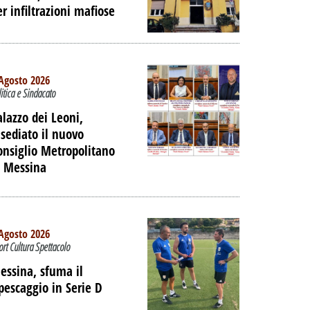
er infiltrazioni mafiose
 DELL'EX
ORTUALE A
DALLA
NE
Agosto 2026
litica e Sindacato
PALIBERA.IT
alazzo dei Leoni,
nsediato il nuovo
onsiglio Metropolitano
i Messina
Agosto 2026
ort Cultura Spettacolo
essina, sfuma il
ipescaggio in Serie D