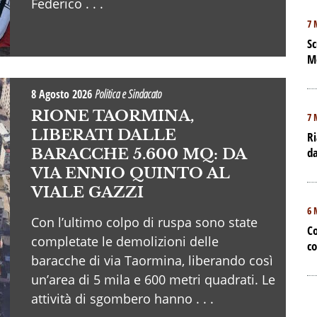
Federico . . .
7 
Sc
M
8 Agosto 2026
Politica e Sindacato
RIONE TAORMINA,
7 
LIBERATI DALLE
Ri
da
BARACCHE 5.600 MQ: DA
VIA ENNIO QUINTO AL
VIALE GAZZI
6 
Con l’ultimo colpo di ruspa sono state
Co
completate le demolizioni delle
co
baracche di via Taormina, liberando così
un’area di 5 mila e 600 metri quadrati. Le
attività di sgombero hanno . . .