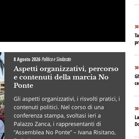
30
Ta
p
8 Agosto 2026
Politica e Sindacato
30
Aspetti organizzativi, percorso
Gh
e contenuti della marcia No
ce
Ponte
Gli aspetti organizzativi, i risvolti pratici, i
contenuti politici. Nel corso di una
30
conferenza stampa, svoltasi ieri a
La
Palazzo Zanca, i rappresentanti di
D
“Assemblea No Ponte” – Ivana Risitano,