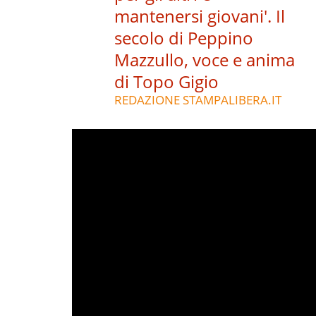
mantenersi giovani'. Il
secolo di Peppino
Mazzullo, voce e anima
di Topo Gigio
REDAZIONE STAMPALIBERA.IT