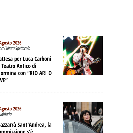
Agosto 2026
ort Cultura Spettacolo
’attesa per Luca Carboni
l Teatro Antico di
aormina con “RIO ARI O
IVE”
Agosto 2026
udiziaria
azzarrà Sant’Andrea, la
ommissione s’è