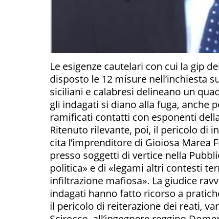
Le esigenze cautelari con cui la gip d
disposto le 12 misure nell’inchiesta s
siciliani e calabresi delineano un qua
gli indagati si diano alla fuga, anche 
ramificati contatti con esponenti dell
Ritenuto rilevante, poi, il pericolo d
cita l’imprenditore di Gioiosa Marea 
presso soggetti di vertice nella Pubb
politica» e di «legami altri contesti te
infiltrazione mafiosa». La giudice ravvi
indagati hanno fatto ricorso a pratich
il pericolo di reiterazione dei reati, 
Scirocco, all’ingegnere reggino Dome