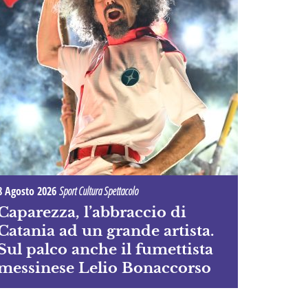
8 Agosto 2026
Sport Cultura Spettacolo
Caparezza, l’abbraccio di
Catania ad un grande artista.
Sul palco anche il fumettista
messinese Lelio Bonaccorso