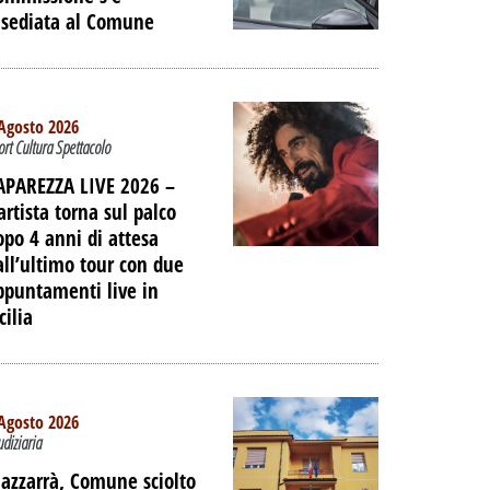
nsediata al Comune
Agosto 2026
ort Cultura Spettacolo
APAREZZA LIVE 2026 –
artista torna sul palco
opo 4 anni di attesa
all’ultimo tour con due
ppuntamenti live in
cilia
TO -
Agosto 2026
E LE
udiziaria
IAGGIO
azzarrà, Comune sciolto