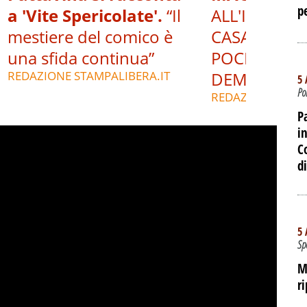
p
a 'Vite Spericolate'.
“Il
ALL'INTERNO
mestiere del comico è
CASA DEL P
una sfida continua”
POCHE ORE 
REDAZIONE STAMPALIBERA.IT
DEMOLIZIO
5 
Po
REDAZIONE STAM
P
i
C
d
5 
Sp
M
r