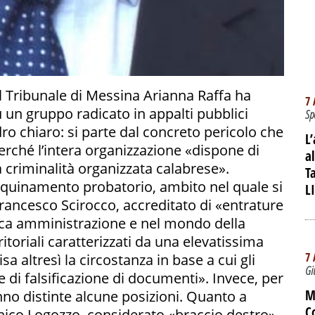
el Tribunale di Messina Arianna Raffa ha
7 
u un gruppo radicato in appalti pubblici
Sp
dro chiaro: si parte dal concreto pericolo che
L
perché l’intera organizzazione «dispone di
a
a criminalità organizzata calabrese».
T
i inquinamento probatorio, ambito nel quale si
L
Francesco Scirocco, accreditato di «entrature
lica amministrazione e nel mondo della
rritoriali caratterizzati da una elevatissima
7 
sa altresì la circostanza in base a cui gli
Gi
e di falsificazione di documenti». Invece, per
M
vanno distinte alcune posizioni. Quanto a
C
nico Logozzo, considerato «braccio destro»