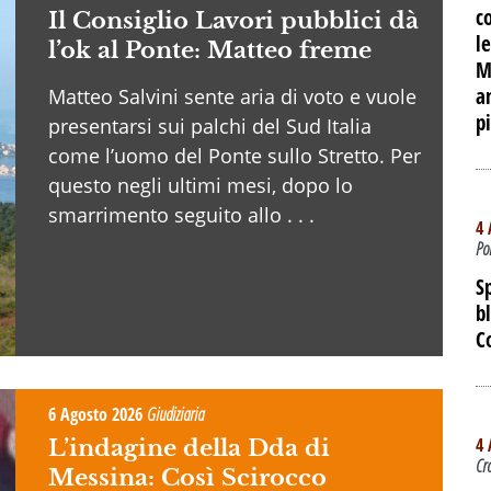
c
Il Consiglio Lavori pubblici dà
le
l’ok al Ponte: Matteo freme
M
a
Matteo Salvini sente aria di voto e vuole
p
presentarsi sui palchi del Sud Italia
come l’uomo del Ponte sullo Stretto. Per
questo negli ultimi mesi, dopo lo
smarrimento seguito allo . . .
4 
Po
S
b
C
6 Agosto 2026
Giudiziaria
4 
L’indagine della Dda di
Cr
Messina: Così Scirocco