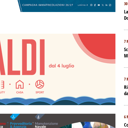
30
La
D
7 
Sc
M
7 
Ri
da
6 
Co