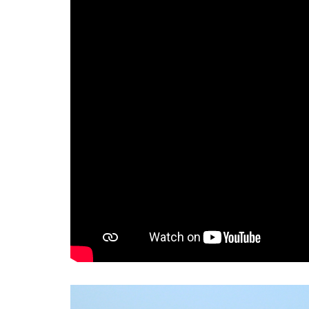
per gli altri e
mantenersi giovani'. Il
secolo di Peppino
Mazzullo, voce e anima
di Topo Gigio
REDAZIONE STAMPALIBERA.IT