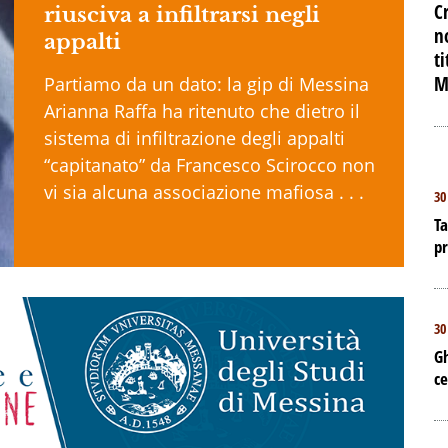
C
riusciva a infiltrarsi negli
n
appalti
t
M
Partiamo da un dato: la gip di Messina
Arianna Raffa ha ritenuto che dietro il
sistema di infiltrazione degli appalti
“capitanato” da Francesco Scirocco non
vi sia alcuna associazione mafiosa . . .
30
Ta
p
30
Gh
ce