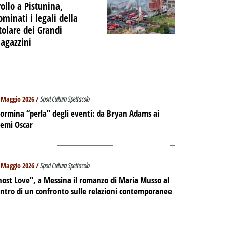
rollo a Pistunina,
ominati i legali della
itolare dei Grandi
agazzini
 Maggio 2026 /
Sport Cultura Spettacolo
ormina “perla” degli eventi: da Bryan Adams ai
remi Oscar
 Maggio 2026 /
Sport Cultura Spettacolo
ost Love”, a Messina il romanzo di Maria Musso al
ntro di un confronto sulle relazioni contemporanee