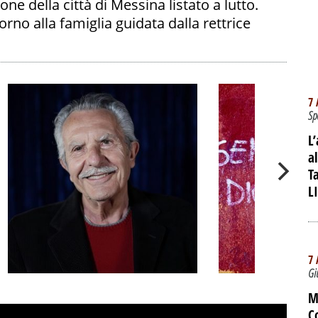
e della città di Messina listato a lutto.
orno alla famiglia guidata dalla rettrice
7 
Sp
L
a
T
L
7 
Gi
Sessant'anni fra
IL DOCUMEN
M
palchi e tv: Pippo
ACAB, OLTR
C