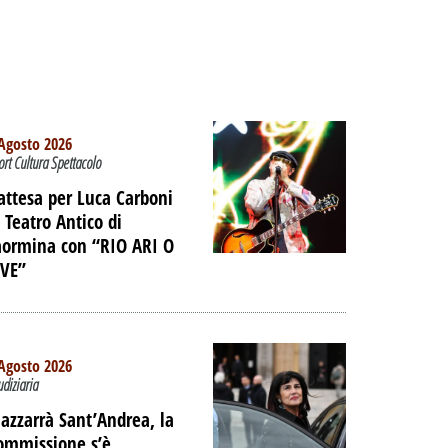
Agosto 2026
ort Cultura Spettacolo
’attesa per Luca Carboni
l Teatro Antico di
aormina con “RIO ARI O
IVE”
Agosto 2026
udiziaria
TO -
azzarrà Sant’Andrea, la
E LE
ommissione s’è