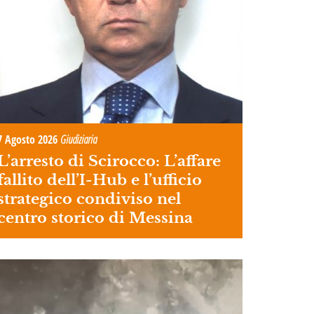
7 Agosto 2026
Giudiziaria
L’arresto di Scirocco: L’affare
fallito dell’I-Hub e l’ufficio
strategico condiviso nel
centro storico di Messina