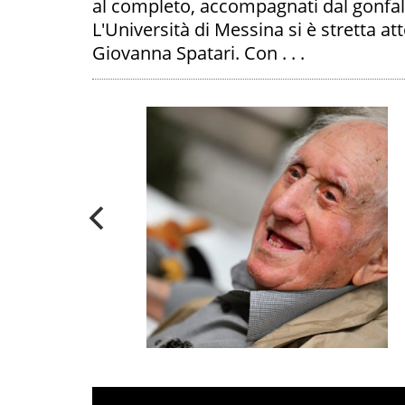
al completo, accompagnati dal gonfalon
L'Università di Messina si è stretta att
Giovanna Spatari. Con . . .
ICE NADIA
A
A "VITE
E" I SUOI
CONTRARIO'
PALIBERA.IT
FOTO -
Speciale “Vite
spericolate”
:
‘Vivere