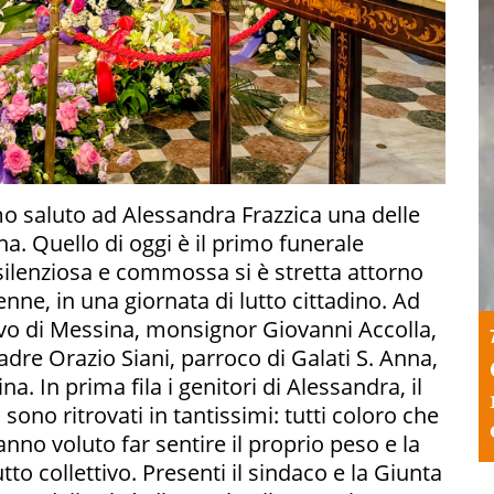
mo saluto ad Alessandra Frazzica una delle
na. Quello di oggi è il primo funerale
 silenziosa e commossa si è stretta attorno
nne, in una giornata di lutto cittadino. Ad
covo di Messina, monsignor Giovanni Accolla,
dre Orazio Siani, parroco di Galati S. Anna,
na. In prima fila i genitori di Alessandra, il
i sono ritrovati in tantissimi: tutti coloro che
hanno voluto far sentire il proprio peso e la
to collettivo. Presenti il sindaco e la Giunta