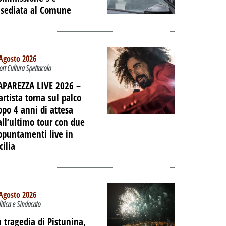
nsediata al Comune
IAGGIO
 DELL'EX
ORTUALE A
DALLA
Agosto 2026
ort Cultura Spettacolo
NE
APAREZZA LIVE 2026 –
PALIBERA.IT
artista torna sul palco
opo 4 anni di attesa
all’ultimo tour con due
ppuntamenti live in
cilia
Agosto 2026
litica e Sindacato
a tragedia di Pistunina,