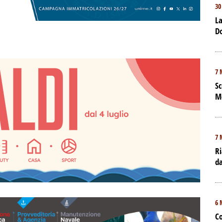
30
La
D
7 
Sc
M
7 
Ri
da
6 
Co