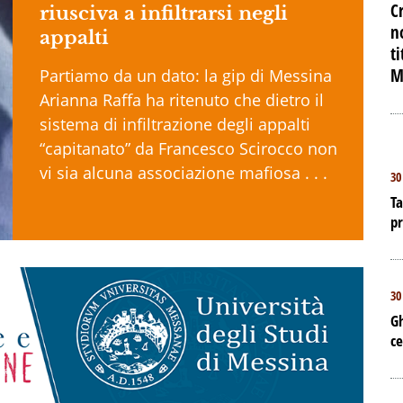
C
riusciva a infiltrarsi negli
n
appalti
t
M
Partiamo da un dato: la gip di Messina
Arianna Raffa ha ritenuto che dietro il
sistema di infiltrazione degli appalti
“capitanato” da Francesco Scirocco non
vi sia alcuna associazione mafiosa . . .
30
Ta
p
30
Gh
ce