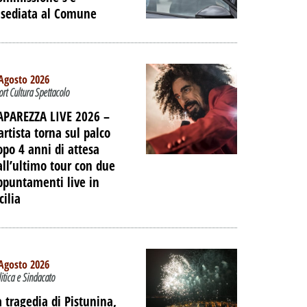
nsediata al Comune
IAGGIO
 DELL'EX
ORTUALE A
DALLA
Agosto 2026
ort Cultura Spettacolo
NE
APAREZZA LIVE 2026 –
PALIBERA.IT
artista torna sul palco
opo 4 anni di attesa
all’ultimo tour con due
ppuntamenti live in
cilia
Agosto 2026
litica e Sindacato
a tragedia di Pistunina,