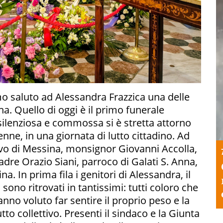
mo saluto ad Alessandra Frazzica una delle
na. Quello di oggi è il primo funerale
 silenziosa e commossa si è stretta attorno
nne, in una giornata di lutto cittadino. Ad
covo di Messina, monsignor Giovanni Accolla,
dre Orazio Siani, parroco di Galati S. Anna,
na. In prima fila i genitori di Alessandra, il
i sono ritrovati in tantissimi: tutti coloro che
hanno voluto far sentire il proprio peso e la
to collettivo. Presenti il sindaco e la Giunta