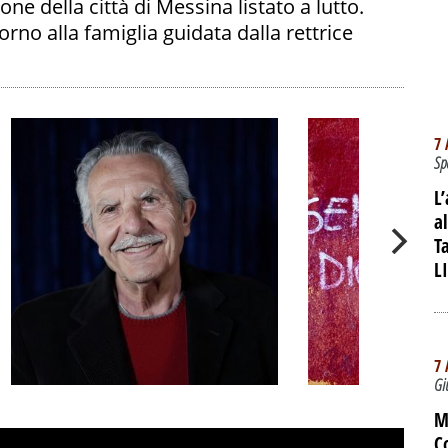
e della città di Messina listato a lutto.
orno alla famiglia guidata dalla rettrice
7 
Sp
L
a
T
L
7 
Gi
Sessant'anni fra
IL DOCUMEN
M
palchi e tv: Pippo
ACAB, OLTR
C