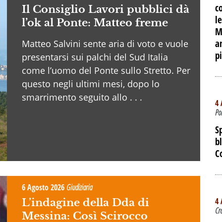
c
Il Consiglio Lavori pubblici dà
le
l’ok al Ponte: Matteo freme
M
a
Matteo Salvini sente aria di voto e vuole
p
presentarsi sui palchi del Sud Italia
come l’uomo del Ponte sullo Stretto. Per
questo negli ultimi mesi, dopo lo
smarrimento seguito allo . . .
4 
Po
S
b
C
6 Agosto 2026
Giudiziaria
4 
L’indagine della Dda di
Cr
Messina: Così Scirocco