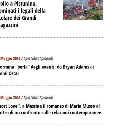
rollo a Pistunina,
ominati i legali della
itolare dei Grandi
agazzini
 Maggio 2026 /
Sport Cultura Spettacolo
ormina “perla” degli eventi: da Bryan Adams ai
remi Oscar
 Maggio 2026 /
Sport Cultura Spettacolo
ost Love”, a Messina il romanzo di Maria Musso al
ntro di un confronto sulle relazioni contemporanee