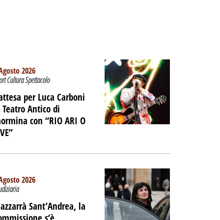
Agosto 2026
ort Cultura Spettacolo
’attesa per Luca Carboni
l Teatro Antico di
aormina con “RIO ARI O
IVE”
Agosto 2026
udiziaria
TO -
azzarrà Sant’Andrea, la
E LE
ommissione s’è