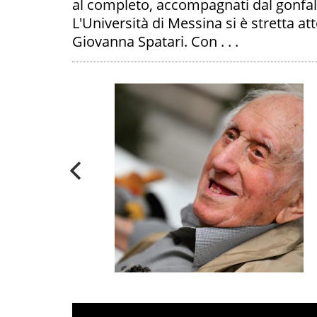
al completo, accompagnati dal gonfalon
L'Università di Messina si è stretta att
Giovanna Spatari. Con . . .
ICE NADIA
A
A "VITE
E" I SUOI
CONTRARIO'
PALIBERA.IT
FOTO -
Speciale “Vite
spericolate”
:
‘Vivere