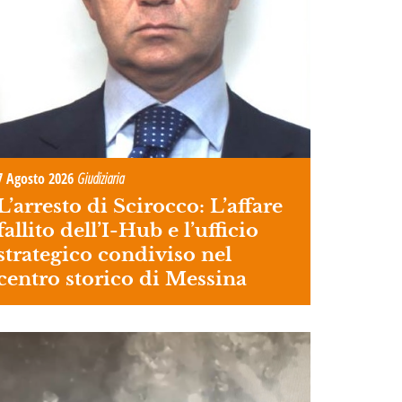
7 Agosto 2026
Giudiziaria
L’arresto di Scirocco: L’affare
fallito dell’I-Hub e l’ufficio
strategico condiviso nel
centro storico di Messina