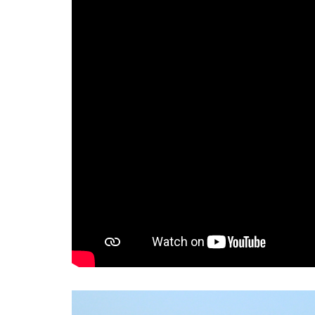
per gli altri e
mantenersi giovani'. Il
secolo di Peppino
Mazzullo, voce e anima
di Topo Gigio
REDAZIONE STAMPALIBERA.IT