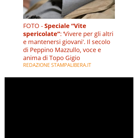
FOTO -
Speciale “Vite
spericolate”
:
‘Vivere per gli altri
e mantenersi giovani'. Il secolo
di Peppino Mazzullo, voce e
anima di Topo Gigio
REDAZIONE STAMPALIBERA.IT