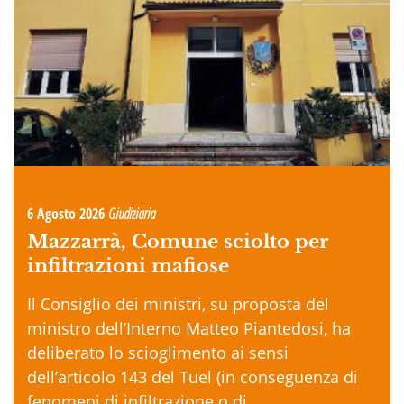
6 Agosto 2026
Giudiziaria
Mazzarrà, Comune sciolto per
infiltrazioni mafiose
Il Consiglio dei ministri, su proposta del
ministro dell’Interno Matteo Piantedosi, ha
deliberato lo scioglimento ai sensi
dell’articolo 143 del Tuel (in conseguenza di
fenomeni di infiltrazione o di