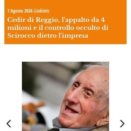
7 Agosto 2026
Giudiziaria
Cedir di Reggio, l’appalto da 4
milioni e il controllo occulto di
Scirocco dietro l’impresa
A
OI