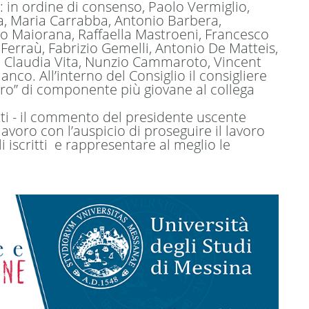
 in ordine di consenso, Paolo Vermiglio,
a, Maria Carrabba, Antonio Barbera,
o Maiorana, Raffaella Mastroeni, Francesco
Ferraù, Fabrizio Gemelli, Antonio De Matteis,
 Claudia Vita, Nunzio Cammaroto, Vincent
anco. All’interno del Consiglio il consigliere
ro” di componente più giovane al collega
etti - il commento del presidente uscente
voro con l’auspicio di proseguire il lavoro
li iscritti e rappresentare al meglio le