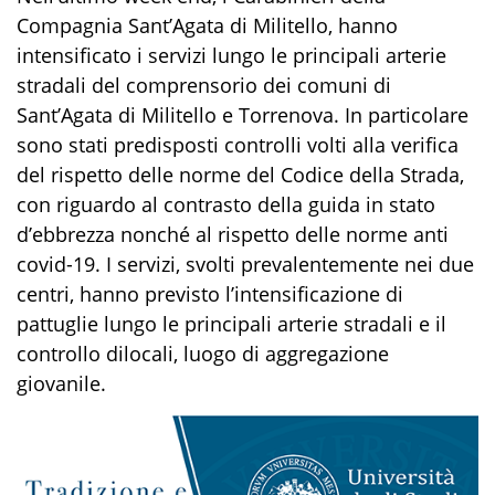
Compagnia Sant’Agata di Militello, hanno
intensificato i
servizi
lungo le principali arterie
stradali
del comprensorio de
i
comun
i
di
Sant’Agata di Militello e Torrenova
.
I
n particolare
sono stati predisposti controlli
volti alla verifica
del rispetto delle norme del
Codice
della
Strada
,
con riguardo al contrasto della guida in stato
d’ebbrezza
nonché al rispetto delle norme anti
covid-19
.
I servizi
,
svolti prevalentemente ne
i due
centri
,
hanno previsto l’
intensifica
zione
di
pattuglie lungo le principali arterie stradali
e
il
controll
o di
locali
, luogo
di
aggregazione
giovanile
.