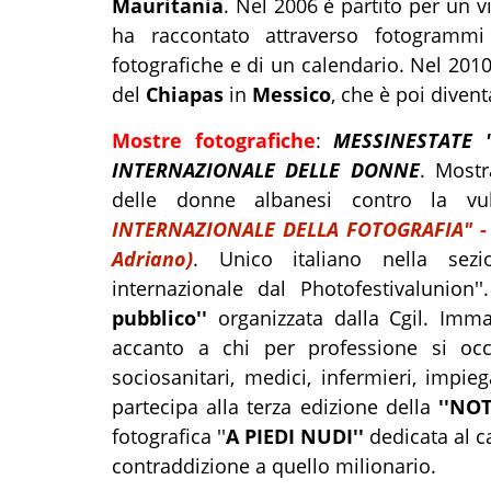
Mauritania
. Nel 2006 è partito per un v
ha raccontato attraverso fotogrammi
fotografiche e di un calendario. Nel 2010
del
Chiapas
in
Messico
, che è poi diven
Mostre fotografiche
:
MESSINESTATE '
INTERNAZIONALE DELLE DONNE
. Mostr
delle donne albanesi contro la vul
INTERNAZIONALE DELLA FOTOGRAFIA" - 
Adriano)
. Unico italiano nella sezi
internazionale dal Photofestivalunion'
pubblico''
organizzata dalla Cgil. Immag
accanto a chi per professione si occup
sociosanitari, medici, infermieri, impiega
partecipa alla terza edizione della
''NO
fotografica ''
A PIEDI NUDI''
dedicata al ca
contraddizione a quello milionario.