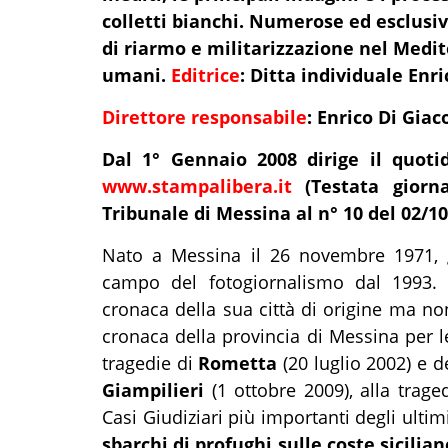
colletti bianchi. Numerose ed esclusive,
di riarmo e militarizzazione nel Medite
umani.
Editrice
:
Ditta individuale Enr
Direttore responsabile
:
Enrico Di Gia
Dal 1° Gennaio 2008 dirige il quoti
www.stampalibera.it
(Testata giorna
Tribunale di Messina al n° 10 del 02/10
Nato a Messina il 26 novembre 1971, g
campo del fotogiornalismo dal 1993. 
cronaca della sua città di origine ma no
cronaca della provincia di Messina per le
tragedie di
Rometta
(20 luglio 2002) e d
Giampilieri
(1 ottobre 2009), alla trage
Casi Giudiziari più importanti degli ultim
sbarchi di profughi sulle coste sicilian