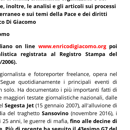
 inoltre, le analisi e gli
articoli
sui processi
rraneo e sui temi della Pace e dei diritti
ico Di Giacomo
como
diano on line
www.enricodigiacomo.org
poi
listica
registrata al Registro Stampa del
/2006).
iornalista e
fotoreporter freelance, opera nel
Segue quotidianamente i principali eventi di
n solo. Ha documentato i più importanti fatti di
 maggiori testate giornalistiche nazionali, dalle
el
Segesta Jet
(15 gennaio 2007), all'alluvione di
dia del traghetto
Sansovino
(novembre 2016), i
i 25 anni, le guerre di mafia,
fino alle decine di
e
.
Più di recente ha seguito il 43esimo G7 del