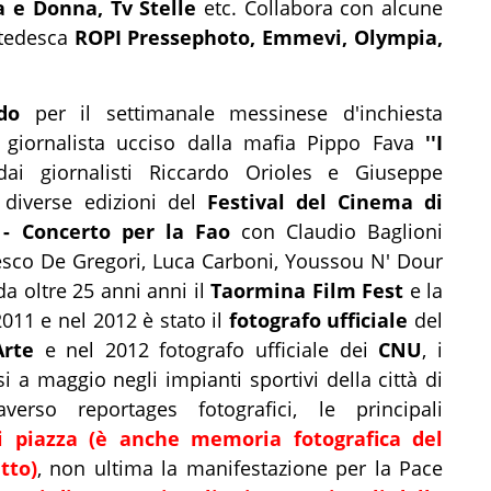
a e Donna, Tv Stelle
etc. Collabora con alcune
a tedesca
ROPI Pressephoto, Emmevi, Olympia,
do
per il settimanale messinese d'inchiesta
 giornalista ucciso dalla mafia Pippo Fava
''I
dai giornalisti Riccardo Orioles e Giuseppe
diverse edizioni del
Festival del Cinema di
 - Concerto per la Fao
con Claudio Baglioni
cesco De Gregori, Luca Carboni, Youssou N' Dour
da oltre 25 anni anni il
Taormina Film Fest
e la
2011 e nel 2012 è stato il
fotografo ufficiale
del
Arte
e nel 2012 fotografo ufficiale dei
CNU
, i
si a maggio negli impianti sportivi della città di
rso reportages fotografici, le principali
di piazza (è anche memoria fotografica del
tto)
, non ultima la manifestazione per la Pace