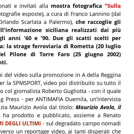
nati e invitati alla
mostra fotografica
"Sulla
otografie esposte), a cura di Franco Lannino (dal
 Orlando Scarlata a Palermo),
che raccoglie gli
l'informazione siciliana realizzati dai più
gli anni '60 e '90. Due gli scatti
scelti per
a: la strage ferroviaria di Rometta (20 luglio
el Pilone di Torre Faro (25 giugno 2002)
ti.
ni del video sulla promozione in A della Reggina
er la SPMSPORT, video poi distribuito su tutto il
to col giornalista Roberto Gugliotta - con il quale
mg Press - per ANTIMAFIA Duemila, un'intervista
izia Maurizio Avola dal titolo:
Maurizio Avola, il
4 ha prodotto e pubblicato, assieme a Renato
MI DEGLI ULTIMI
- sul degradato campo nomadi
verso un reportage video, ai tanti disperati che