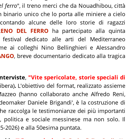
el ferro
", il treno merci che da Nouadhibou, città
un binario unico che lo porta alle miniere a cielo
ccontando alcune delle loro storie di ragazzi
RENO DEL FERRO
ha partecipato alla quinta
, festival dedicato alle arti del Mediterraneo
me ai colleghi Nino Bellinghieri e Alessandro
FANGO
, breve documentario dedicato alla tragica
nterviste
,
"Vite spericolate, storie speciali di
ibera)
.
L'obiettivo del format, realizzato assieme
Mazzeo (hanno collaborato anche Alfredo Reni,
ideomaker Daniele Brigandi', è la costruzione di
che raccolga le testimonianze dei più importanti
le, politica e sociale messinese ma non solo. Il
5-2026) e alla 50esima puntata.