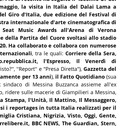
 maggio, la
visita
in Italia del Dalai Lama a
el Giro d'Italia, due edizione del Festival di
tra internazionale d'arte cinematografica di
l Seat Music Awards all'Arena di Verona
 della Partita del Cuore svoltasi allo stadio
20
.
Ha collaborato e collabora con numerose
nternazionali
, tra le quali:
Corriere della Sera,
.repubblica
.it, l'Espresso, Il Venerdì di
isto?'', ''Report'' e "Presa Diretta"),
Gazzetta del
ttamente per 13 anni
),
il Fatto Quotidiano
(sua
ex sindaco di Messina Buzzanca assieme all'ex
, ridere sulle macerie di Giampilieri a Messina,
a Stampa, l'Unità, Il Mattino, Il Messaggero,
 i reportages in tutta Italia realizzati per il
iglia Cristiana, Nigrizia, Visto, Oggi, Gente,
rrelibere.it, BBC NEWS, The Guardian, Stern,