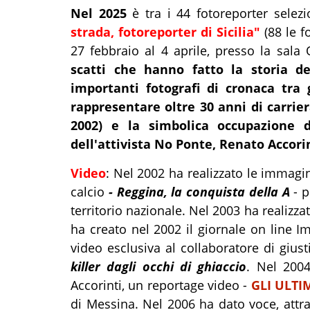
Nel 2025
è tra i 44 fotoreporter selezio
strada, fotoreporter di Sicilia"
(88 le f
27 febbraio al 4 aprile, presso la sala
scatti che hanno fatto la storia del
importanti fotografi di cronaca tra 
rappresentare oltre 30 anni di carrier
2002) e la simbolica occupazione d
dell'attivista No Ponte, Renato Accorin
Video
: Nel 2002 ha realizzato le immagi
calcio
-
Reggina, la conquista della A
- p
territorio nazionale. Nel 2003 ha realizza
ha creato nel 2002 il giornale on line I
video esclusiva al collaboratore di giust
killer dagli occhi di ghiaccio
. Nel 200
Accorinti, un reportage video -
GLI ULTI
di Messina. Nel 2006 ha dato voce, attra