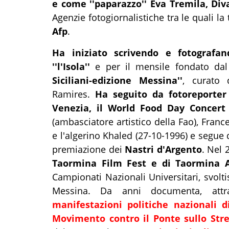
e come ''paparazzo'' Eva Tremila, Div
Agenzie fotogiornalistiche tra le quali l
Afp
.
Ha iniziato scrivendo e fotografan
''l'Isola''
e per il mensile fondato dal
Siciliani-edizione Messina''
, curato 
Ramires.
Ha seguito da fotoreporter
Venezia, il
World Food Day Concert
(ambasciatore artistico della Fao), Fran
e l'algerino Khaled (27-10-1996) e segue 
premiazione dei
Nastri d'Argento
. Nel 
Taormina Film Fest e di Taormina 
Campionati Nazionali Universitari, svolti
Messina. Da anni documenta, attrave
manifestazioni politiche nazionali 
Movimento contro il Ponte sullo Stre