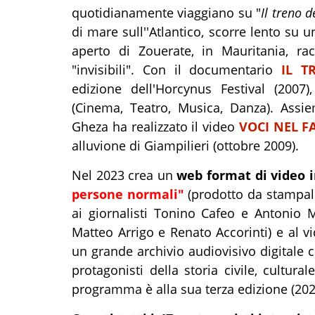
quotidianamente viaggiano su "
Il treno d
di mare sull''Atlantico, scorre lento su 
aperto di Zouerate, in Mauritania, ra
"invisibili". Con il documentario
IL T
edizione dell'Horcynus Festival (2007)
(Cinema, Teatro, Musica, Danza). Assie
Gheza ha realizzato il video
VOCI NEL 
alluvione di Giampilieri (ottobre 2009).
Nel 2023 crea un
web format di video i
persone normali"
(prodotto da stampal
ai giornalisti Tonino Cafeo e Antonio 
Matteo Arrigo e Renato Accorinti) e al v
un grande archivio audiovisivo digitale 
protagonisti della storia civile, cultura
programma è alla sua terza edizione (202