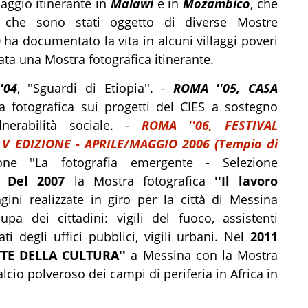
iaggio itinerante in
Malawi
e in
Mozambico
, che
 che sono stati oggetto di diverse Mostre
 ha documentato la vita in alcuni villaggi poveri
tata una Mostra fotografica itinerante.
'04
, ''Sguardi di Etiopia''. -
ROMA ''05, CASA
a fotografica sui progetti del CIES a sostegno
nerabilità sociale. -
ROMA ''06, FESTIVAL
V EDIZIONE - APRILE/MAGGIO 2006 (Tempio di
one ''La fotografia emergente - Selezione
'.
Del 2007
la Mostra fotografica
''Il lavoro
ini realizzate in giro per la città di Messina
a dei cittadini: vigili del fuoco, assistenti
ti degli uffici pubblici, vigili urbani. Nel
2011
TTE DELLA CULTURA''
a Messina con la Mostra
lcio polveroso dei campi di periferia in Africa in