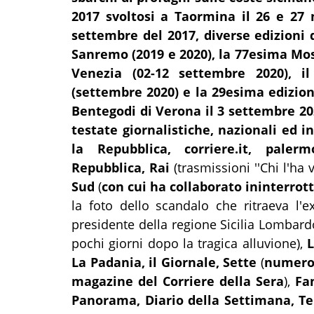
2017 svoltosi a Taormina il 26 e 27
settembre del 2017, diverse edizioni d
Sanremo (2019 e 2020), la 77esima Mos
Venezia (02-12 settembre 2020), i
(settembre 2020) e la 29esima edizione
Bentegodi di Verona il 3 settembre 20
testate giornalistiche, nazionali ed i
la Repubblica, corriere.it, palermo
Repubblica, Rai
(trasmissioni ''Chi l'ha v
Sud
(
con cui ha collaborato ininterro
la foto dello scandalo che ritraeva l'
presidente della regione Sicilia Lombardo
pochi giorni dopo la tragica alluvione),
L
La Padania, il Giornale, Sette
(
numerosi
magazine del Corriere della Sera
),
Fam
Panorama, Diario della Settimana, Te