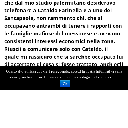
che dal mio studio palermitano desideravo
telefonare a Cataldo Farinella e a uno dei
Santapaola, non rammento chi, che si
occupavano entrambi di tenere i rapporti con
le famiglie mafiose del messinese e avevano
consistenti interessi economici nella zona.
Riuscii a comunicare solo con Cataldo, il
quale mi rassicurò che si sarebbe occupato lui
di accertare di cosa si fosse trattato, anch’egli
incredulo.
Mi richiamò la mattina seguente e
Questo sito utilizza cookie. Proseguendo, accetti la nostra Informativa sulla
privacy, incluso l’uso dei cookie e di altre tecnologie di localizzazione.
mi informò con tono scherzoso che non c’era
Ok
nulla di serio che l’Avvocato ben sapeva di
non essere in grado di decidere e fare
alcunché di simile.
Cercai di avere qualche
dettaglio ma ne ricavai qualche risatina come se
si discorresse di una burla. Anche ora, dopo tanti
anni, ripensandoci, non credo affatto che fosse