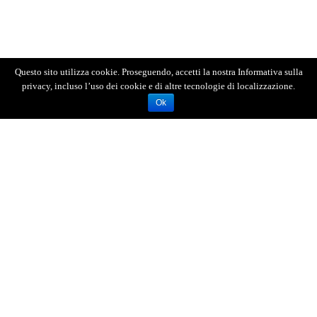
Questo sito utilizza cookie. Proseguendo, accetti la nostra Informativa sulla
privacy, incluso l’uso dei cookie e di altre tecnologie di localizzazione.
Ok
AGENZIA FOTOGIORNALISTICA ENRICO DI GIACOMO. TUTTI
I DIRITTI RISERVATI.
REGISTRATA AL REGISTRO STAMPA DEL TRIBUNALE DI