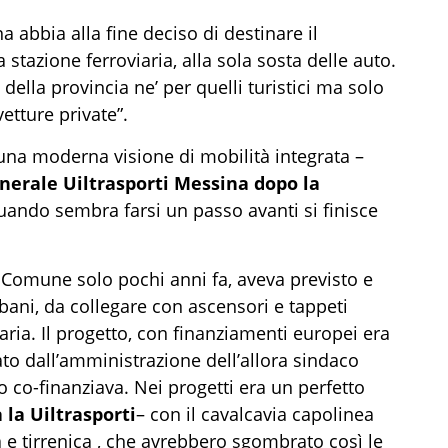
bbia alla fine deciso di destinare il
 stazione ferroviaria, alla sola sosta delle auto.
 della provincia ne’ per quelli turistici ma solo
tture private”.
una moderna visione di mobilità integrata –
enerale Uiltrasporti Messina dopo la
uando sembra farsi un passo avanti si finisce
il Comune solo pochi anni fa, aveva previsto e
bani, da collegare con ascensori e tappeti
aria. Il progetto, con finanziamenti europei era
ato dall’amministrazione dell’allora sindaco
lo co-finanziava. Nei progetti era un perfetto
 la Uiltrasporti
– con il cavalcavia capolinea
a e tirrenica , che avrebbero sgombrato così le