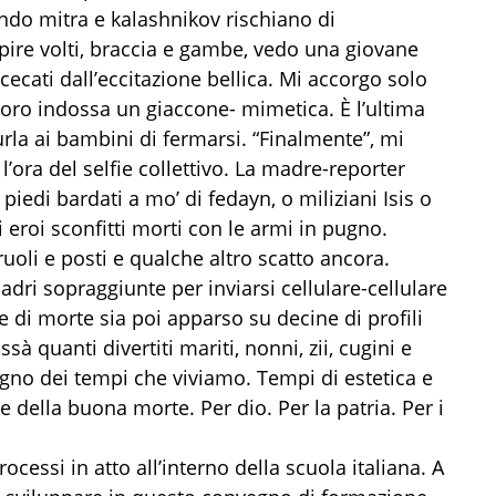
ndo mitra e kalashnikov rischiano di
lpire volti, braccia e gambe, vedo una giovane
cati dall’eccitazione bellica. Mi accorgo solo
 loro indossa un giaccone- mimetica. È l’ultima
rla ai bambini di fermarsi. “Finalmente”, mi
l’ora del selfie collettivo. La madre-reporter
n piedi bardati a mo’ di fedayn, o miliziani Isis o
li eroi sconfitti morti con le armi in pugno.
ruoli e posti e qualche altro scatto ancora.
madri sopraggiunte per inviarsi cellulare-cellulare
 di morte sia poi apparso su decine di profili
ssà quanti divertiti mariti, nonni, zii, cugini e
no dei tempi che viviamo. Tempi di estetica e
 e della buona morte. Per dio. Per la patria. Per i
essi in atto all’interno della scuola italiana. A