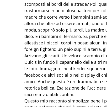
scomposti ai bordi delle strade? Poi, qua
trasformarsi in pericolosi bastoni per co
madre che corre verso i bambini semi-acce
allora che oltre ad essere armati, uno di
moda, scoprirò solo più tardi. La madre u
dico. E i bambini si fermano. Sì, perché è 
allestisce i piccoli corpi in posa: alcuni i
foreign fighters; un paio supini a terra, g
Arrivano gli scatti. Un veloce scambio di 
Dulcis in fundo il capannello delle altri 
le foto. Immagino che il kinder squadrone
facebook e altri social o nei display di chi
amici. Anche questo è un drammatico seg
retorica bellica. Esaltazione dell’uccidere
sacri e inviolabili confini.
Questo mio racconto simbolizza bene i proc