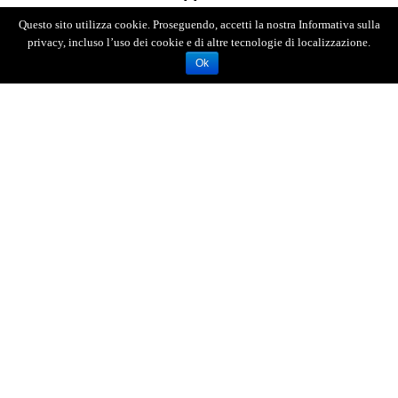
anno e 6 mesi.
Questo sito utilizza cookie. Proseguendo, accetti la nostra Informativa sulla
privacy, incluso l’uso dei cookie e di altre tecnologie di localizzazione.
Ok
AGENZIA FOTOGIORNALISTICA ENRICO DI GIACOMO. TUTTI
I DIRITTI RISERVATI.
REGISTRATA AL REGISTRO STAMPA DEL TRIBUNALE DI
MESSINA AL N.10 DEL 02/10/2006.
P.IVA: 02595110830