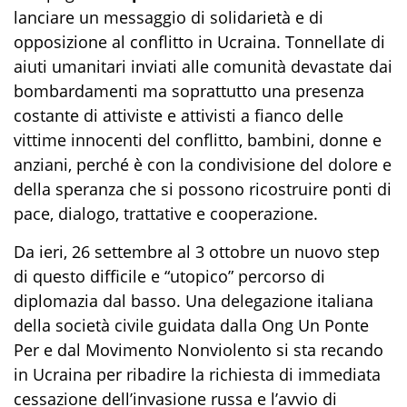
lanciare un messaggio di solidarietà e di
opposizione al conflitto in Ucraina
. Tonnellate di
aiuti umanitari
inviati alle comunità
devastate
dai
bombardamenti ma soprattutto una presenza
costante di attiviste e attivisti a fianco
delle
vittime innocenti del conflitto, bambini, donne e
anziani, perché è con la condivisione del dolore e
della speranza che si possono ricostruire ponti di
pace, dialogo, trattative e cooperazione
.
Da ieri, 26
settembre al 3 ottobre
un
nuov
o
step
di questo difficile e “utopico” percorso di
diplomazia dal bass
o
. Una d
elegazione italiana
della società civile
guidata dalla
Ong
Un Ponte
Per
e dal
Movimento Nonviolento
si sta recando
in Ucraina per ribadire la richiesta di
immediata
cessazione dell’invasione russa
e
l’avvio di