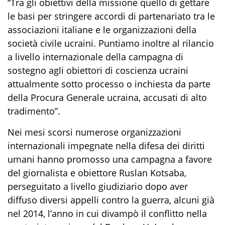
“
Tra gli obiettivi della missione quello di gettare
le basi per stringere accordi di partenariato
tra le
associazioni
italian
e
e
le
organizzazioni della
società civile ucraini
.
Puntiamo inoltre a
l
rilancio
a livello internazionale della campagna di
sostegno agli obiettori di coscienza ucraini
attualmente sotto processo o inchiesta da parte
della Procura Generale ucraina, accusati di alto
tradimento
”
.
Nei mesi scorsi numerose organizzazioni
internazionali impegnate nella difesa dei diritti
umani hanno
promoss
o una campagna a favore
del
giornalista
e obiettore
Ruslan
Kotsaba
,
perseguitato a livello giudiziario dopo
aver
diffuso
diversi
appelli contro la guerra
, alcuni già
ne
l 2014, l’anno in cui divampò il conflitto nella