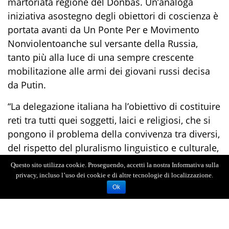
martoriata regione del
Donbas
.
Un’a
naloga
iniziativa
a
sostegno
de
gli obiettori di coscienza è
portata avanti
da
Un Ponte Per
e
Movimento
Nonviolento
anche sul versante della Russia,
tanto più alla luce di una sempre crescente
mobilitazione alle armi dei giovani russi decisa
da Putin.
“
La delegazione
italiana
ha l’obiettivo di costituire
reti tra tutti quei soggetti, laici e religiosi, che si
pongono il problema della convivenza tra diversi,
del rispetto del pluralismo linguistico e culturale,
del sostegno anche psicologico alle vittim
e della
Questo sito utilizza cookie. Proseguendo, accetti la nostra Informativa sulla
violenza e della guerra”, aggiungono gli
privacy, incluso l’uso dei cookie e di altre tecnologie di localizzazione.
organizzatori della Carovana
in
Ok
Ucraina
.
“L’iniziativa che prenderà il via lunedì 26
sarà anche
l’
occasione per lanciare una raccolta