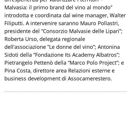
Malvasia: il primo brand del vino al mondo”
introdotta e
coordinata dal wine manager
,
Walter
Filiputti. A intervenire saranno Mauro Pollastri,
presidente del “Consorzio Malvasie delle Lipari”;
Roberta Urso, delegata regionale
dell’associazione “Le donne del vino”; Antonina
Sidoti
della “
Fondazione Its Academy Albatros
”;
Pietrangelo Pettenò
della “
Marco Polo Project
”; e
Pina Costa
, d
irettore area Relazioni
e
sterne e
b
usiness
d
evelopment di Assocamerestero
.