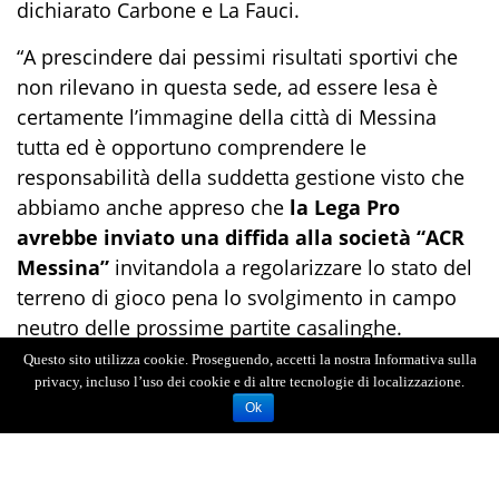
dichiarato Carbone e La Fauci.
“A prescindere dai pessimi risultati sportivi che
non rilevano in questa sede, ad essere lesa è
certamente l’immagine della città di Messina
tutta ed è opportuno comprendere le
responsabilità della suddetta gestione visto che
abbiamo anche appreso che
la Lega Pro
avrebbe inviato una diffida alla società “ACR
Messina”
invitandola a regolarizzare lo stato del
terreno di gioco pena lo svolgimento in campo
neutro delle prossime partite casalinghe.
Questo sito utilizza cookie. Proseguendo, accetti la nostra Informativa sulla
"Analoga situazione si verifica nello storico
privacy, incluso l’uso dei cookie e di altre tecnologie di localizzazione.
impianto “Giovanni Celeste” utilizzato per gli
Ok
allenamenti”, concludono i Consiglieri Comunali
di “Fratelli d’Italia” e “Ora Sicilia”.