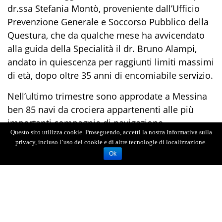
dr.ssa
Stefania
Montò
, proveniente dall’Ufficio
Prevenzione Generale e Soccorso Pubblico della
Questura, che da qualche mese ha avvicendato
alla guida della Specialità il dr. Bruno A
lampi
,
andato in quiescenza per raggiunti limiti massimi
di età, dopo oltre 35 anni di encomiabile servizio.
Nell’ultimo trimestre sono approdate a Messina
ben 85 navi da crociera appartenenti alle più
importanti compagnie di navigazione
Questo sito utilizza cookie. Proseguendo, accetti la nostra Informativa sulla
internazionali, con a bordo 131.501 turisti, da cui
privacy, incluso l’uso dei cookie e di altre tecnologie di localizzazione.
sono sc
aturiti accurati controlli
di sicurezza nelle
Ok
fasi di imbarco dei passeggeri presso i
terminal
,
oltre ai conseguenti controlli di frontiera e
di
polizia sui croceristi e sui 63.330 membri degli
equipaggi.