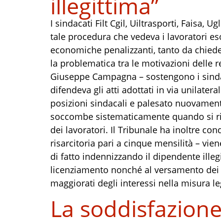
illegittima”
I sindacati Filt Cgil, Uiltrasporti, Faisa,
tale procedura che vedeva i lavoratori e
economiche penalizzanti, tanto da chieder
la problematica tra le motivazioni delle r
Giuseppe Campagna – sostengono i sindac
difendeva gli atti adottati in via unilate
posizioni sindacali e palesato nuovament
soccombe sistematicamente quando si ricorr
dei lavoratori. Il Tribunale ha inoltre 
risarcitoria pari a cinque mensilità – vie
di fatto indennizzando il dipendente ille
licenziamento nonché al versamento dei co
maggiorati degli interessi nella misura l
La soddisfazione