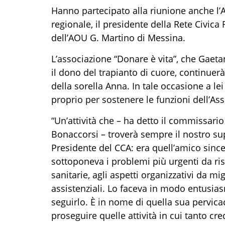
Hanno partecipato
alla riunione
anche
l’
regionale, il presidente del
la Rete Civica
dell’AOU G. Martino di Messina.
L’associazione “Donare è vita”, che Gaet
il dono del trapianto di cuore, continuerà
della sorella Anna.
In tale occasione
a le
proprio per sostenere le funzioni dell’As
“
Un’attività che
–
ha detto
il commissario 
Bonaccorsi –
troverà sempre il nostro su
Presidente del
CCA: era quell’amico since
sottoponeva i problemi più urgenti
da ri
sanitarie,
agli aspetti organizzativi da mig
assistenziali. Lo faceva in modo entusia
seguirlo.
È
in nom
e di quella sua pervica
proseguire quelle attività in cui tanto cr