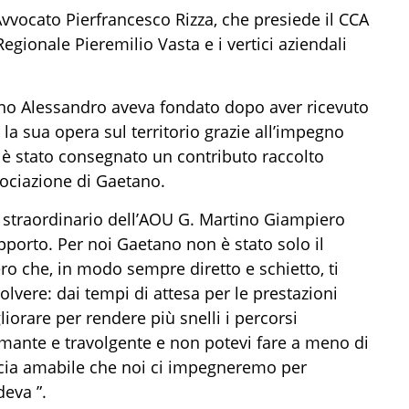
Avvocato
Pierfrancesco
Rizza, che presiede il CCA
 Regionale Piere
milio Vasta
e i vertici aziendali
ano Alessandro aveva fondato dopo aver ricevuto
 la sua opera sul territorio grazie all’impegno
i
è stato consegnato un contr
ibuto raccolto
sociazione di Gaetano.
straordinario dell’AOU G. Martino Giampiero
pporto. Per noi Gaetano non è stat
o solo il
ro che, in modo sempre diretto e schietto, ti
solvere: dai tempi di attesa per le prestazioni
liorare per rendere più snelli i percorsi
smante e travolgente e non potevi fare a meno di
cia
amabile che noi ci impegneremo per
edeva
”.