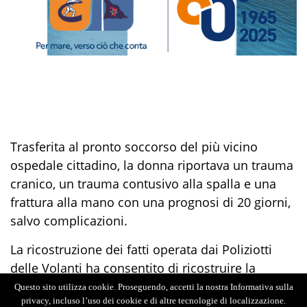
Trasferita al pronto soccorso del più vicino
ospedale cittadino, la donna riportava un trauma
cranico, un trauma
co
ntusivo
alla spalla e una
frattura alla mano con una prognosi di 20 giorni
,
salvo complicazioni.
La ricos
truzione dei fatti operata dai P
oliziotti
delle Volanti
ha consentito di ricostruire la
vicenda e di delineare le responsabilità del
Questo sito utilizza cookie. Proseguendo, accetti la nostra Informativa sulla
privacy, incluso l’uso dei cookie e di altre tecnologie di localizzazione.
compagno della donna
,
il quale
l’avrebbe