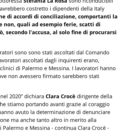
dottoressa
Stefania La Rosa
sono riconducibili
avrebbero costretto i dipendenti della Italy
ne di accordi di conciliazione, comportanti la
e non, quali ad esempio ferie, scatti di
ò, secondo l’accusa, al solo fine di procurarsi
oratori sono sono stati ascoltati dal Comando
avoratori ascoltati dagli inquirenti erano,
oliclinici di Palermo e Messina. I lavoratori hanno
 ove non avessero firmato sarebbero stati
 nel 2020” dichiara
Clara Crocè
dirigente della
he stiamo portando avanti grazie al coraggio
 hanno avuto la determinazione di denunciare
zione ma anche tanto altro in merito alla
 di Palermo e Messina - continua Clara Crocè -