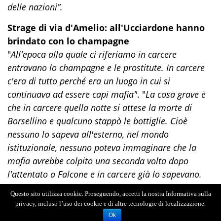
delle nazioni”.
Strage di via d'Amelio: all'Ucciardone hanno
brindato con lo champagne
"
All'epoca alla quale ci riferiamo in carcere
entravano lo champagne e le prostitute. In carcere
c'era di tutto perché era un luogo in cui si
continuava ad essere capi mafia"
. "
La cosa grave è
che in carcere quella notte si attese la morte di
Borsellino e qualcuno stappò le bottiglie. Cioè
nessuno lo sapeva all'esterno, nel mondo
istituzionale, nessuno poteva immaginare che la
mafia avrebbe colpito una seconda volta dopo
l'attentato a Falcone e in carcere già lo sapevano.
Era la prova che il carcere era il cuore da dove
Questo sito utilizza cookie. Proseguendo, accetti la nostra Informativa sulla
partivano tutti gli impulsi per Cosa Nostra. Che il
privacy, incluso l’uso dei cookie e di altre tecnologie di localizzazione.
carcere era la cabina di regia della criminalità
Ok