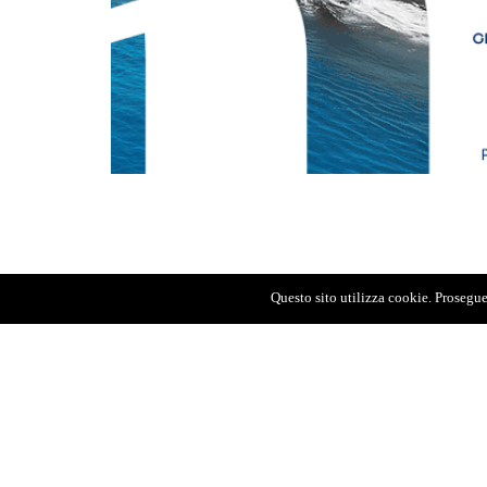
Questo sito utilizza cookie. Proseguen
AGENZIA FOTOGIORNALISTICA
REGIST
ENRICO DI GIACOMO. TUTTI I DIRITTI
DEL TR
RISERVATI.
DEL 02