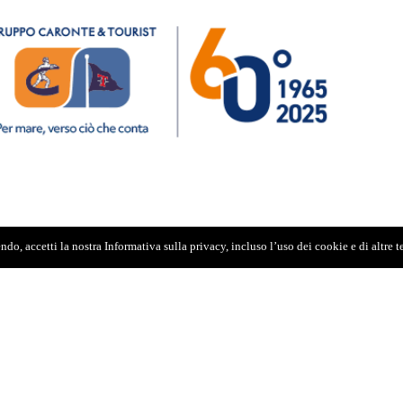
do, accetti la nostra Informativa sulla privacy, incluso l’uso dei cookie e di altre 
RATA AL REGISTRO STAMPA
P.IVA: 02595110830
IBUNALE DI MESSINA AL N.10
/10/2006.