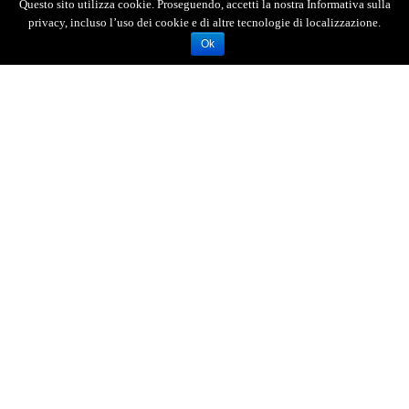
Questo sito utilizza cookie. Proseguendo, accetti la nostra Informativa sulla
privacy, incluso l’uso dei cookie e di altre tecnologie di localizzazione.
Ok
AGENZIA FOTOGIORNALISTICA ENRICO DI GIACOMO. TUTTI
I DIRITTI RISERVATI.
REGISTRATA AL REGISTRO STAMPA DEL TRIBUNALE DI
MESSINA AL N.10 DEL 02/10/2006.
P.IVA: 02595110830