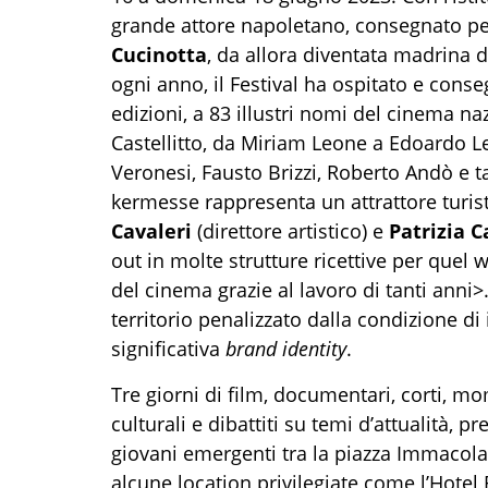
grande attore napoletano, consegnato pe
Cucinotta
, da allora diventata madrina
ogni anno, il Festival ha ospitato e conse
edizioni, a 83 illustri nomi del cinema na
Castellitto, da Miriam Leone a Edoardo Le
Veronesi, Fausto Brizzi, Roberto Andò e ta
kermesse rappresenta un attrattore turist
Cavaleri
(direttore artistico) e
Patrizia C
out in molte strutture ricettive per quel
del cinema grazie al lavoro di tanti anni>
territorio penalizzato dalla condizione di
significativa
brand identity
.
Tre giorni di film, documentari, corti, m
culturali e dibattiti su temi d’attualità, p
giovani emergenti tra la piazza Immacola
alcune location privilegiate come l’Hotel