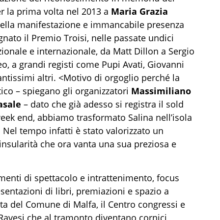
r la prima volta nel 2013 a
Maria Grazia
 della manifestazione e immancabile presenza
gnato il Premio Troisi, nelle passate undici
zionale e internazionale, da Matt Dillon a Sergio
o, a grandi registi come Pupi Avati, Giovanni
ntissimi altri. <Motivo di orgoglio perché la
ico – spiegano gli organizzatori
Massimiliano
asale
– dato che già adesso si registra il sold
 week end, abbiamo trasformato Salina nell’isola
. Nel tempo infatti è stato valorizzato un
 insularità che ora vanta una sua preziosa e
omenti di spettacolo e intrattenimento, focus
resentazioni di libri, premiazioni e spazio a
ta del Comune di Malfa, il Centro congressi e
 Ravesi che al tramonto diventano cornici