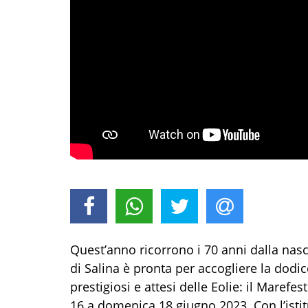
Quest’anno ricorrono i 70 anni dalla nasci
di Salina è pronta per accogliere la dod
prestigiosi e attesi delle Eolie: il Maref
16 a domenica 18 giugno 2023. Con l’ist