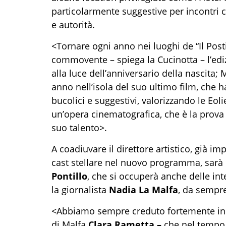
particolarmente suggestive per incontri con
e autorità.
<Tornare ogni anno nei luoghi de “Il Pos
commovente – spiega la Cucinotta – l’ed
alla luce dell’anniversario della nascita
anno nell’isola del suo ultimo film, che 
bucolici e suggestivi, valorizzando le Eol
un’opera cinematografica, che è la prova 
suo talento>.
A coadiuvare il direttore artistico, già 
cast stellare nel nuovo programma, sarà i
Pontillo
, che si occuperà anche delle int
la giornalista
Nadia La Malfa
, da sempre
<Abbiamo sempre creduto fortemente in q
di Malfa
Clara Rametta –
che nel tempo 