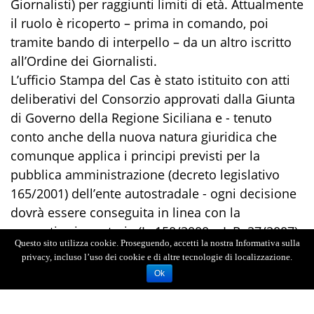
Giornalisti) per raggiunti limiti di età. Attualmente
il ruolo è ricoperto – prima in comando, poi
tramite bando di interpello – da un altro iscritto
all’Ordine dei Giornalisti.
L’ufficio Stampa del Cas è stato istituito con atti
deliberativi del Consorzio approvati dalla Giunta
di Governo della Regione Siciliana e - tenuto
conto anche della nuova natura giuridica che
comunque applica i principi previsti per la
pubblica amministrazione (decreto legislativo
165/2001) dell’ente autostradale - ogni decisione
dovrà essere conseguita in linea con la
normativa in materia (L. 150/2000 e L.R. 27/2007).
Questo sito utilizza cookie. Proseguendo, accetti la nostra Informativa sulla
Dalla delibera del 6 marzo 2023 n.6, si evince
privacy, incluso l’uso dei cookie e di altre tecnologie di localizzazione.
invece che il Cas mentre ha già stabilito proroghe
Ok
per altre figure professionali in scadenza non ha
inteso applicare lo stesso criterio per quanto