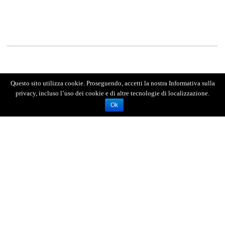
Questo sito utilizza cookie. Proseguendo, accetti la nostra Informativa sulla
privacy, incluso l’uso dei cookie e di altre tecnologie di localizzazione.
Ok
AGENZIA FOTOGIORNALISTICA ENRICO DI GIACOMO. TUTTI
I DIRITTI RISERVATI.
REGISTRATA AL REGISTRO STAMPA DEL TRIBUNALE DI
MESSINA AL N.10 DEL 02/10/2006.