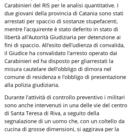
Carabinieri del
RIS per le analisi quantitative
.
I
due giovani
della provincia di Catania
sono stati
arrestati
per spaccio di sostanze stupefacenti
,
mentre
l’acquirente è stato deferito in stato di
libertà
all’Autorità Giudiziaria
per detenzione ai
fini di spaccio.
All’esito dell’udienza di convalida,
il Giudice ha convalidato l’arresto operato dai
Carabinieri ed ha disposto per
gli
arrestat
i
la
misura cautelare dell’obbligo di dimora
nel
comune di residenza
e
l’obbligo di presentazione
alla polizia giudiziaria.
Durante l’attività di controllo
preventivo
i militari
sono
anche
intervenuti in una delle vie del centro
di Santa Teresa di Riva
,
a seguito d
ella
segnalazione di un uomo che
,
con un coltello da
cucina di grosse dimensioni
,
si aggirava per la