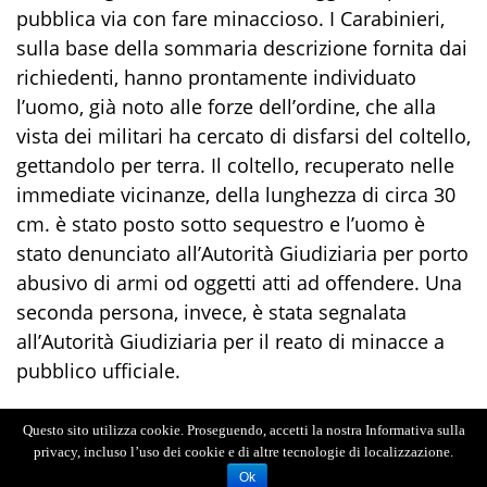
pubblica via con fare minaccioso. I Carabinieri
,
sulla base della sommaria descrizione fornita dai
richiedenti
,
hanno prontamente individuato
l’uomo, già noto alle forze dell’ordine, che alla
vista dei militari
ha
cercato di disfarsi del coltello
,
gettandolo
per
terra. Il coltello,
recuperato
nelle
immediate vicinanze, della lunghezza di circa 3
0
cm
.
è stato posto sotto sequestro e l’uomo è
stato denunciato
all’Autorità Giudiziaria
per porto
abusivo di armi od oggetti atti ad offendere. Una
seconda persona, invece, è stata segnalata
all’
A
utorità
G
iudiziaria per il reato di minacce a
pubblico ufficiale.
Nell’ambito del medesimo servizio, i Carabinieri
Questo sito utilizza cookie. Proseguendo, accetti la nostra Informativa sulla
della Compagnia di Taormina, con il supporto
privacy, incluso l’uso dei cookie e di altre tecnologie di localizzazione.
specialistico dei militari del Nucleo
Ok