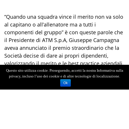
“Quando una squadra vince il merito non va solo
al capitano o all’allenatore ma a tutti i
componenti del gruppo” è con queste parole che
il Presidente di ATM S.p.A, Giuseppe Campagna
aveva annunciato il premio straordinario che la
Società decise di dare ai propri dipendenti,
valorizzando il merito e le best practice aziendali.
Ci appare strano pertanto che quest’anno il
Questo sito utilizza cookie. Proseguendo, accetti la nostra Informativa sulla
privacy, incluso l’uso dei cookie e di altre tecnologie di localizzazione.
Presidente di Atm non la pensi così, eppure
Ok
assistiamo ad un susseguirsi di comunicati
aziendali sui risultati societari raggiunti e sui
bilanci virtuosi - continua Barresi - e se la
squadra continua ad essere vincente chiediamo
perché anche quest’anno il merito non sia stato
diviso coi lavoratori. Senza polemica pertanto