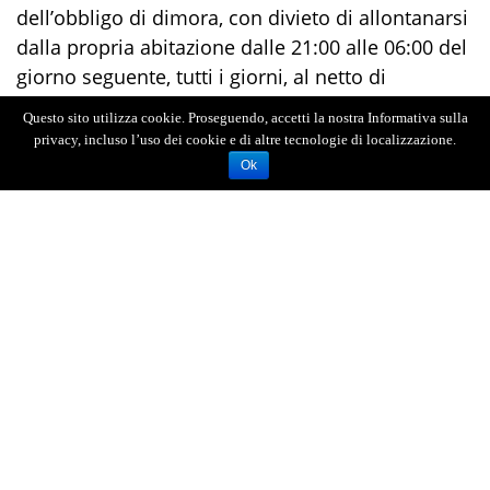
dell’obbligo di dimora, con divieto di allontanarsi
dalla propria abitazione dalle 21:00 alle 06:00 del
giorno seguente, tutti i giorni, al netto di
eventuali specifiche autorizzazioni.
Questo sito utilizza cookie. Proseguendo, accetti la nostra Informativa sulla
privacy, incluso l’uso dei cookie e di altre tecnologie di localizzazione.
Ok
AGENZIA FOTOGIORNALISTICA ENRICO DI GIACOMO. TUTTI
I DIRITTI RISERVATI.
REGISTRATA AL REGISTRO STAMPA DEL TRIBUNALE DI