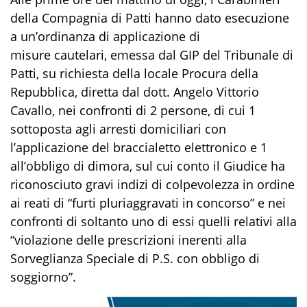
della Compagnia di
Patti
hanno dato esecuzione
a un’ordinanza di applicazione d
i
misur
e
cautelar
i
, emessa dal GIP del Tribunale di
Patti
, su richiesta della locale Procura della
Repubblica,
diretta dal
dott. Angelo Vittorio
Cavallo
,
nei confronti di
2
persone, di cui
1
sottoposta a
gli arresti domiciliari
con
l’applicazione del braccialetto elettronico
e
1
a
ll’obbligo di
dimora
, sul cui conto il Giudice ha
riconosciuto gravi indizi di colpevolezza in ordine
ai reati
di
“
furti pluriaggravati in concorso”
e nei
confronti di soltanto uno di essi quelli relativi
alla
“
violazione delle prescrizioni inerenti alla
Sorveglianza Speciale di P.S. con obbligo di
soggiorno
”
.