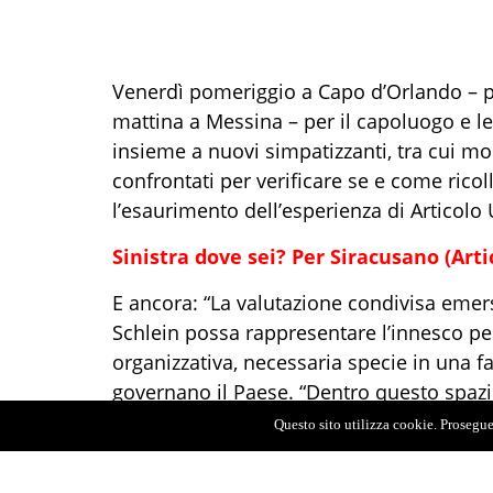
Venerdì pomeriggio a Capo d’Orlando – p
mattina a Messina – per il capoluogo e le zo
insieme a nuovi simpatizzanti, tra cui mol
confrontati per verificare se e come rico
l’esaurimento dell’esperienza di Articolo 
Sinistra dove sei? Per Siracusano (Arti
E ancora: “La valutazione condivisa emers
Schlein possa rappresentare l’innesco pe
organizzativa, necessaria specie in una f
governano il Paese. “Dentro questo spazio,
sfida per la nostra comunità e l’opportunit
Questo sito utilizza cookie. Proseguen
legge nel documento politico approvato d
provi ad incidere concretamente nella re