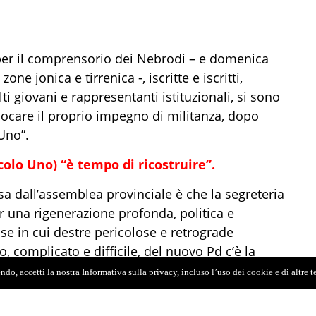
er il comprensorio dei Nebrodi – e domenica
ne jonica e tirrenica -, iscritte e iscritti,
ti giovani e rappresentanti istituzionali, si sono
llocare il proprio impegno di militanza, dopo
Uno”.
colo Uno) “è tempo di ricostruire”.
a dall’assemblea provinciale è che la segreteria
r una rigenerazione profonda, politica e
ase in cui destre pericolose e retrograde
 complicato e difficile, del nuovo Pd c’è la
à per rilanciare una militanza collettiva” si
do, accetti la nostra Informativa sulla privacy, incluso l’uso dei cookie e di altre 
all’Assemblea provinciale: una militanza che
altà, rinunciando a esperienze di testimonianza,