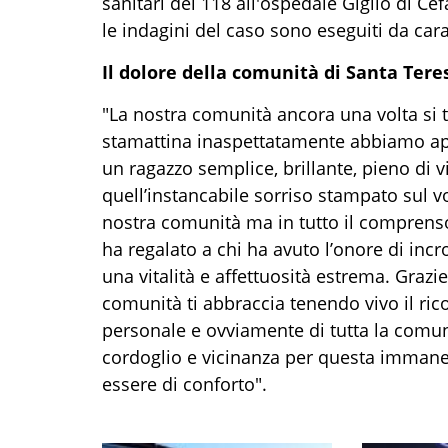
sanitari del 118 all'ospedale Giglio di Cefal
le indagini del caso sono eseguiti da car
Il dolore della comunità di Santa Tere
"La nostra comunità ancora una volta si t
stamattina inaspettatamente abbiamo app
un ragazzo semplice, brillante, pieno di v
quell’instancabile sorriso stampato sul v
nostra comunità ma in tutto il comprensor
ha regalato a chi ha avuto l’onore di incr
una vitalità e affettuosità estrema. Grazie
comunità ti abbraccia tenendo vivo il ric
personale e ovviamente di tutta la comuni
cordoglio e vicinanza per questa immane
essere di conforto".