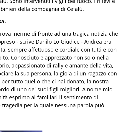
ù. Sono intervenuti i vigili del fuoco. I rilievi e
abinieri della compagnia di Cefalù.
sa.
rova inerme di fronte ad una tragica notizia che
reso - scrive Danilo Lo Giudice - Andrea era
ita, sempre affettuoso e cordiale con tutti e con
olto. Conosciuto e apprezzato non solo nella
io, appassionato di rally e amante della vita,
ociare la sua persona, la gioia di un ragazzo con
 per tutto quello che ci hai donato, la nostra
ordo di uno dei suoi figli migliori. A nome mio
tà esprimo ai familiari il sentimento di
 tragedia per la quale nessuna parola può