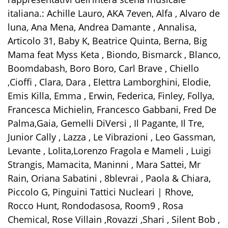
italiana.: Achille Lauro, AKA 7even, Alfa , Alvaro de
luna, Ana Mena, Andrea Damante , Annalisa,
Articolo 31, Baby K, Beatrice Quinta, Berna, Big
Mama feat Myss Keta , Biondo, Bismarck , Blanco,
Boomdabash, Boro Boro, Carl Brave , Chiello
,Cioffi , Clara, Dara , Elettra Lamborghini, Elodie,
Emis Killa, Emma , Erwin, Federica, Finley, Follya,
Francesca Michielin, Francesco Gabbani, Fred De
Palma,Gaia, Gemelli DiVersi , Il Pagante, Il Tre,
Junior Cally , Lazza , Le Vibrazioni , Leo Gassman,
Levante , Lolita,Lorenzo Fragola e Mameli , Luigi
Strangis, Mamacita, Maninni , Mara Sattei, Mr
Rain, Oriana Sabatini , 8blevrai , Paola & Chiara,
Piccolo G, Pinguini Tattici Nucleari | Rhove,
Rocco Hunt, Rondodasosa, Room9 , Rosa
Chemical, Rose Villain ,Rovazzi ,Shari , Silent Bob ,