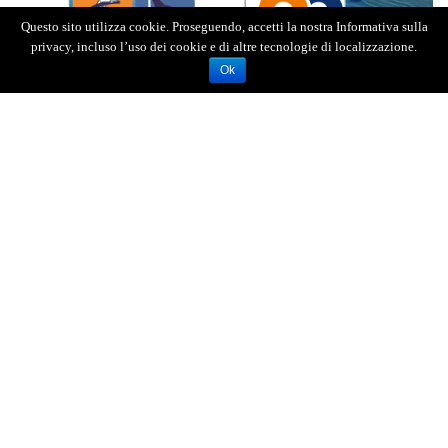
Questo sito utilizza cookie. Proseguendo, accetti la nostra Informativa sulla
privacy, incluso l’uso dei cookie e di altre tecnologie di localizzazione.
Ok
Sul palco, a timone delle serate, due amate
conduttrici di Radio 105, Mariasole Pollio e
Rebecca Staffelli. In apertura e chiusura dello
show, un dj-set firmato Radio 105.