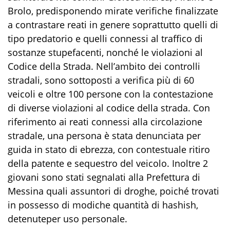
Brolo
, predisponendo
mirate verifiche finalizzate
a contrastare reati in genere soprattutto quelli di
tipo predatorio e quelli connessi al traffico di
sostanze stupefacenti, nonché le violazioni al
Codice della Strada.
Nell’ambito dei controlli
stradali, sono sottoposti a verifica
più di
60
veicoli e
oltre 100
persone con la contestazione
di diverse violazioni al
codice della strada
.
Con
riferimento ai reati connessi alla circolazione
stradale,
una persona è stata denunciata
per
guida in stato di ebrezza
,
con contestuale ritiro
della patente e sequestro del veicolo
.
Inoltre
2
giovani
sono stat
i
segnalat
i
alla Prefettura di
Messina quali assuntori di droghe, poiché trovati
in possesso
di modiche quantità di
hashish,
detenute
per uso personale.