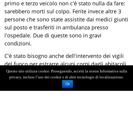
primo e terzo veicolo non c'è stato nulla da fare:
sarebbero morti sul colpo. Ferite invece altre 3
persone che sono state assistite dai medici giunti
sul posto e trasferiti in ambulanza presso
l'ospedale. Due di queste sono in gravi
condizioni.
C'è stato bisogno anche dell'intervento dei vigili
del fuoco per estrarre alcuni corpi dagli abitacoli
accartocciati. La strada è stata chiusa e del
Questo sito utilizza cookie. Proseguendo, accetti la nostra Informativa sulla
privacy, incluso l’uso dei cookie e di altre tecnologie di localizzazione.
traffico, così come dei rilievi, si sono occupati gli
Ok
agenti della Polstrada.
La Polizia Stradale di Messina, che ha chiuso il
tratto di autostrada interessato dell’incidente
dalle ore 3,30 fino
alle ore 8:00
.