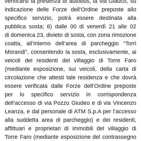
verificarsi la presenza di autobus, la via Glauco, su
indicazione delle Forze dell’Ordine preposte allo
specifico
s
ervizio, potrà essere destinata alla
pubblica sosta;
6
)
dalle 00 d
i
venerdì
21 alle 02
d
i
domenica
23
, divieto di sosta, con zona rimozione
coatta, all’interno dell’area di parcheggio “Torri
Morandi”, consentendo la sosta, esclusivamente, ai
veicoli dei residenti del villaggio di Torre Faro
(mediante esposizione, sui veicoli, della carta di
circolazione che attesti tale residenza e che dovrà
essere verificata dalle Forze dell’Ordine preposte
per lo specifico servizio in corrispondenza
dell’accesso di via Pozzo Giudeo e di via Vincenzo
Leanza, e dal personale d
i
ATM S.p.A per l’accesso
alla suddetta area di parcheggio) e dei residenti,
affittuari e proprietari di immobili del villaggio di
Torre Faro (mediante esposizione del contrassegno