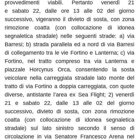
provvedimenti viabili. Pertanto
venerdì
21
e
sabato
22
, dalle ore 13
alle 02
del giorno
successivo,
vigeranno
il divieto di sosta, con zona
rimozione coatta (con collocazione di idonea
segnaletica stradale) nelle seguenti strade: a
)
via
Barresi; b
)
strada parallela e
d
a nord di via Barresi
di collegamento
tra le vie
Fortino e Lanterna; c
)
via
Fortino, nel tratto compreso tra via Lanterna e
piazzale Horcynus Orca, consentendo la sosta
veicolare nella carreggiata stradale lato monte del
tratto di via Fortino a doppia carreggiata, con quote
diverse, antistante l’area ex Sea Flight; 2
)
venerdì
21
e
sabato
22, dalle 13 alle 02
del giorno
successivo, divieto di sosta, con zona rimozione
coatta (con collocazione di idonea segnaletica
stradale) sul lato sinistro secondo il senso di
circolazione in via Senatore Francesco Arena nel