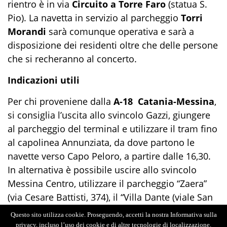
rientro è in via
Circuito a Torre Faro
(statua S.
Pio). La navetta in servizio al parcheggio
Torri
Morandi
sarà comunque operativa e sarà a
disposizione dei residenti oltre che delle persone
che si recheranno al concerto.
Indicazioni utili
Per chi proveniene dalla
A-18 Catania-Messina
,
si consiglia l’uscita allo svincolo Gazzi, giungere
al parcheggio del terminal e utilizzare il tram fino
al capolinea Annunziata, da dove partono le
navette verso Capo Peloro, a partire dalle 16,30.
In alternativa è possibile uscire allo svincolo
Messina Centro, utilizzare il parcheggio “Zaera”
(via Cesare Battisti, 374), il “Villa Dante (viale San
Martino), o i posteggi di interscambio dislocati su
Questo sito utilizza cookie. Proseguendo, accetti la nostra Informativa sulla
viale Europa (lato monte). E proseguire con bus
privacy, incluso l’uso dei cookie e di altre tecnologie di localizzazione.