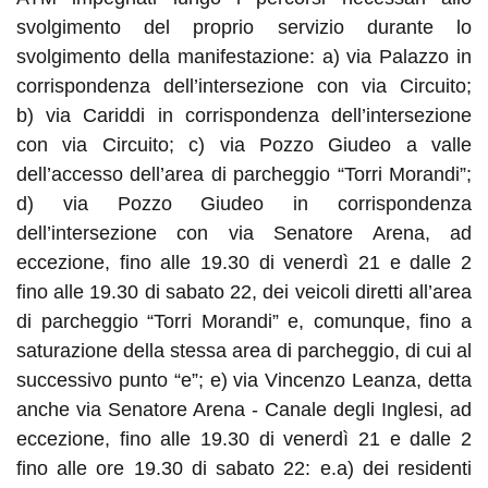
svolgimento del proprio servizio durante lo
svolgimento della manifestazione: a
)
via Palazzo in
corrispondenza dell’intersezione con via Circuito;
b
)
via Cariddi in corrispondenza dell’intersezione
con via Circuito; c
)
via Pozzo Giudeo a valle
dell’accesso dell’area di parcheggio “Torri Morandi”;
d
)
via Pozzo Giudeo in corrispondenza
dell’intersezione con via Senatore Arena, ad
eccezione, fino
alle 19.30
d
i
venerdì
21
e
dalle 2
fino alle 19.30
d
i
sabato
22
, dei veicoli diretti all’area
di parcheggio “Torri Morandi” e, comunque, fino a
saturazione della stessa area di parcheggio,
di cui al
successivo punto “e”;
e
)
via Vincenzo Leanza, detta
anche via Senatore Arena - Canale degli Inglesi, ad
eccezione, fino
alle 19.30
d
i
venerdì
21
e dalle 2
fino
alle ore 19.30
d
i
sabato
22
: e.a
)
dei residenti