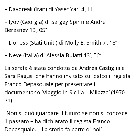
–
Daybreak
(Iran) di
Yaser
Yari 4’,11’’
–
Iyov
(Georgia) di Sergey
Spirin
e Andrei
Beresnev
13’, 05’’
–
Lioness
(Stati Uniti) di Molly E. Smith 7’, 18’’
– Neve (Italia) di Alessia
Buiatti
13’, 56’’
La serata è stata condotta da Andrea Castiglia e
Sara Ragusi che hanno invitato sul palco il regista
Franco
Depasquale
per presentare il
documentario ‘Viaggio in Sicilia – Milazzo’ (1970-
71).
“Non si può guardare il futuro se non si conosce
il passato – ha dichiarato il regista Franco
Depasquale
. – La storia fa parte di noi”.