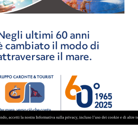
do, accetti la nostra Informativa sulla privacy, incluso l’uso dei cookie e di altre 