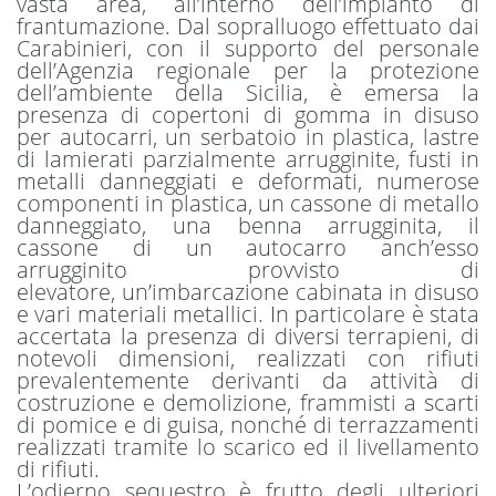
vasta area, all’interno dell’impianto di
frantumazione. Dal sopralluogo effettuato dai
Carabinieri, con il supporto del personale
dell’Agenzia regionale per la protezione
dell’ambiente della Sicilia, è emersa la
presenza di copertoni di gomma in disuso
per autocarri, un serbatoio in plastica, lastre
di lamierati parzialmente arrugginite, fusti in
metalli danneggiati e deformati, numerose
componenti in plastica, un cassone di metallo
danneggiato, una benna arrugginita, il
cassone di un autocarro anch’esso
arrugginito provvisto di
elevatore, un’imbarcazione cabinata in disuso
e vari materiali metallici. In particolare è stata
accertata la presenza di diversi terrapieni, di
notevoli dimensioni, realizzati con rifiuti
prevalentemente derivanti da attività di
costruzione e demolizione, frammisti a scarti
di pomice e di guisa, nonché di terrazzamenti
realizzati tramite lo scarico ed il livellamento
di rifiuti.
L’odierno sequestro è frutto degli ulteriori