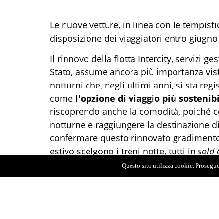
Le nuove vetture, in linea con le tempis
disposizione dei viaggiatori entro giugno
Il rinnovo della flotta Intercity, servizi ge
Stato, assume ancora più importanza vista
notturni che, negli ultimi anni, si sta re
come
l'opzione di viaggio più sostenib
riscoprendo anche la comodità, poiché co
notturne e raggiungere la destinazione di
confermare questo rinnovato gradimento 
estivo scelgono i treni notte, tutti in
sold 
Questo sito utilizza cookie. Proseguen
L'attuale investimento è parte di uno anc
nell'ambito del PNRR a Trenitalia, per rin
ibridi da utilizzare per i collegamenti Int
Calabria. Inoltre, il contratto sottoscritto