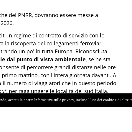
tiche del PNRR, dovranno essere messe a
 2026.
stiti in regime di contratto di servizio con lo
 la riscoperta dei collegamenti ferroviari
gistrando un po' in tutta Europa. Riconosciuta
ile dal punto di vista ambientale
, se ne sta
nsente di percorrere grandi distanze nelle ore
 primo mattino, con l'intera giornata davanti. A
il numero di viaggiatori che in questo periodo
out
, per raggiungere le località del sud Italia.
do, accetti la nostra Informativa sulla privacy, incluso l’uso dei cookie e di altre 
ora più ampio, di circa 200 milioni, assegnati
novare le carrozze notte e acquistare sette treni
ercity sulla linea Ionica, da Taranto a Reggio
 prevede la possibilità di acquisto fino a un