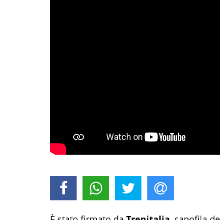
È stato firmato da
Trenitalia
, capofila d