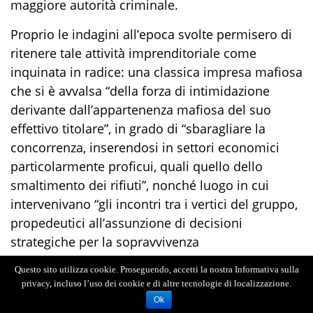
maggiore autorità criminale.
Proprio le indagini all’epoca svolte permisero di
ritenere tale attività imprenditoriale come
inquinata in radice: una classica impresa mafiosa
che si è avvalsa “della forza di intimidazione
derivante dall’appartenenza mafiosa del suo
effettivo titolare”, in grado di “sbaragliare la
concorrenza, inserendosi in settori economici
particolarmente proficui, quali quello dello
smaltimento dei rifiuti”, nonché luogo in cui
intervenivano “gli incontri tra i vertici del gruppo,
propedeutici all’assunzione di decisioni
strategiche per la sopravvivenza
dell’associazione”.
Questo sito utilizza cookie. Proseguendo, accetti la nostra Informativa sulla
privacy, incluso l’uso dei cookie e di altre tecnologie di localizzazione.
La riqualificazione dei redditi percepiti così
Ok
operata consentiva, quindi, di dimostrare una