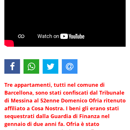
Tre appartamenti, tutti nel comune di
Barcellona, sono stati confiscati dal Tribunale
di Messina al 52enne Domenico Ofria ritenuto
affiliato a Cosa Nostra. I beni gli erano stati
sequestrati dalla Guardia di Finanza nel
gennaio di due anni fa. Ofria è stato