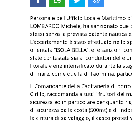
Personale dell’
Ufficio Locale Marittimo d
LOMBARDO Michele
, ha san
zionato due c
stessi
senza la prevista patente nautica e
L’accertamento è stato effettuato nello
s
orientata “ISOLA BELLA”
, e
le sanzioni
co
state
contestate sia ai
conduttori
delle u
litorale viene intensificato durante la s
di mare, come quella di Taormina, parti
Il Comandante della Capitaneria di porto
Cirillo, raccomanda a tutti i fruitori del
sicurezza ed in particolare per quanto rig
di sicurezza dalla costa (500mt) e di indoss
la cintura di salvataggio, il casco protett