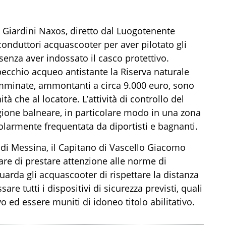
i Giardini Naxos,
diretto dal Luogotenente
onduttori acquascooter per aver pilotato gli
senza
aver indossato il casco protettivo.
pecchio acqueo antistante
la Riserva naturale
mminate
,
ammontan
ti
a circa 9.000 euro
, sono
nità che
al locatore.
L’attività
di controllo del
tagione balneare, in particolare modo in una zona
colarmente frequentata
da diportisti
e bagnanti.
 di Messina, il Capitano di Vascello Giacomo
 mare di prestare attenzione alle norme di
uarda gli acquascooter di rispettare la distanza
are tutti i dispositivi di sicurezza previsti, quali
ivo ed essere muniti di idoneo t
i
tolo abilitativo.