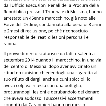
dall’Ufficio Esecuzioni
Penali
del
la Procura della
Repubblica presso il Tribunale
di Messina,
hanno
arrestato
un
45
enne
marocchino
,
già noto alle
Forze dell’Ordine,
condannato alla pena di
3
anni
e
2
mesi di reclusione, poiché riconosciuto
responsabile dei reati di
lesion
i
personali
e
rapina
.
Il provvedimento
scaturisce
da fatti risalenti
a
l
settembre
2014 quando
il marocchino
,
in una via
del centro di Messina,
dopo aver avvicinato un
cittadino tunisino chiedendogli una sigaretta
al
suo rifiuto di dargli anche
alcuni spiccioli
lo
aveva
colpiva in testa
con una bottiglia
,
pr
ocurandogli lesioni
e
derubandolo
del
denaro
che aveva addosso.
I successivi
accertamenti
condotti dai Carabinieri
,
hanno permesso