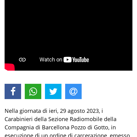
Ne
lla giornata di ieri
,
29 agosto 2023,
i
Carabinieri della S
ezione Radiomobile della
Compagnia
di Barcellona Pozzo di Gotto
,
i
n
esecuzione di un ordine di carcerazione,
emesso