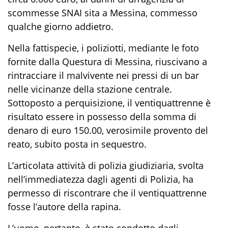
scommesse SNAI sita a Messina, commesso
qualche giorno addietro.
Nella fattispecie, i poliziotti, mediante le foto
fornite dalla Questura
di Messina
, riuscivano a
rintracciare
il malvivente nei pressi di un b
ar
nelle vi
cinanze della stazione centrale.
S
ottoposto a perquisizione,
il ventiquattrenne
è
risultato essere in possesso della somma di
denaro di euro 150.00,
verosimile provento del
reato, subito
posta in sequestro.
L’articolata attività di polizia giudiziaria, svolta
nel
l’immediatezza dagli agenti di P
olizia, ha
permesso di
riscontrare
che il ventiquattrenne
fosse
l’autore della rapina.