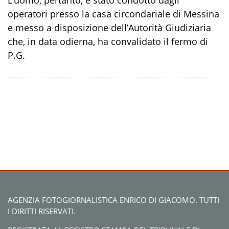
L’uomo,
pertanto,
è stato condotto dagli
operatori presso
la casa circondariale
di
Messina
e messo a
disposizione dell’Autorità Giudiziaria
che
,
in data odierna
,
ha convalidato il fermo
di
P.G
.
AGENZIA FOTOGIORNALISTICA ENRICO DI GIACOMO. TUTTI
I DIRITTI RISERVATI.