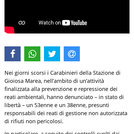
Nei giorni scorsi
i Carabinieri della
Stazione di
Gioiosa Marea
, nell’ambito di un’attività
finalizzata alla prevenzione e repressione dei
reati ambientali, hanno
denunciato – in stato di
libertà –
un
53
enne
e un 38enne
,
presunt
i
responsabil
i
dei reati di
gestione non autorizzata
di rifiuti non pericolosi
.
In particolare, a seguito dei controlli svolti
dai