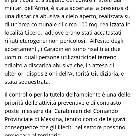
militari dell’Arma
, è stata
accertat
a
la presenza
di
una discarica abusiva
a cielo aperto
, realizzata su
di un’area comunale di circa
100
mq,
realizzata
in
località Cicero,
laddove erano
stati accatastati
rifiuti eterogenei non pericolosi
.
All’esito degli
accertamenti, i
Carabinieri
sono risaliti ai
due
uomini
quali
person
e
utilizzatric
i
del terreno
adibito a
discaric
a
abusiv
a
che,
in attesa di
ulteriori disposizioni dell’Autorità Giudiziaria
, è
stata sequestrata.
Il controllo per la tutela dell’ambiente è una delle
priorità delle attività preventive e di contrasto
poste in essere dai Carabinieri del Comando
Provinciale di Messina, tenuto conto delle gravi
conseguenze che gli illeciti nel settore possono
provocare al territorio.