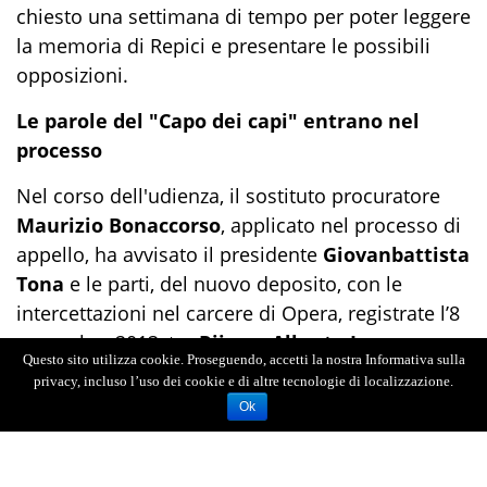
chiesto una settimana di tempo per poter leggere
la memoria di Repici e presentare le possibili
opposizioni.
Le parole del "Capo dei capi" entrano nel
processo
Nel corso dell'udienza, il sostituto procuratore
Maurizio Bonaccorso
, applicato nel processo di
appello, ha avvisato il presidente
Giovanbattista
Tona
e le parti, del nuovo deposito, con le
intercettazioni nel carcere di Opera, registrate l’8
novembre 2013, tra
Riina
e
Alberto Lorusso
,
Questo sito utilizza cookie. Proseguendo, accetti la nostra Informativa sulla
boss della Sacra corona unita, in cui si “
evidenzia
privacy, incluso l’uso dei cookie e di altre tecnologie di localizzazione.
un progetto omicidiario, insieme al cognato
Leoluca
Ok
Bagarella
nei confronti di La Barbera, lamentando
il fatto che i Madonia si erano opposti e si erano