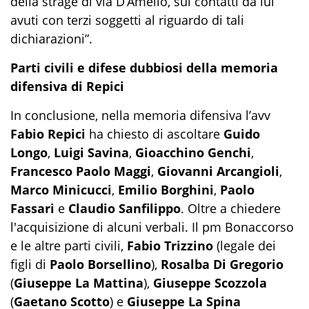
della strage di via D’Amelio, sui contatti da lui
avuti con terzi soggetti al riguardo di tali
dichiarazioni”.
Parti civili e difese dubbiosi della memoria
difensiva di Repici
In conclusione, nella memoria difensiva l’avv
Fabio Repici
ha chiesto di ascoltare
Guido
Longo
,
Luigi Savina
,
Gioacchino Genchi
,
Francesco Paolo Maggi
,
Giovanni Arcangioli
,
Marco Minicucci
,
Emilio Borghini
,
Paolo
Fassari
e
Claudio Sanfilippo
. Oltre a chiedere
l'acquisizione di alcuni verbali. Il pm Bonaccorso
e le altre parti civili,
Fabio Trizzino
(legale dei
figli di
Paolo Borsellino
),
Rosalba Di Gregorio
(
Giuseppe La Mattina
),
Giuseppe Scozzola
(
Gaetano Scotto
) e
Giuseppe La Spina