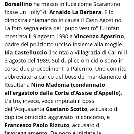
Borsellino
ha messo in luce come Scarantino
fosse un “jolly” di
Arnaldo La Barbera
. E lo
dimostra chiamando in causa il Caso Agostino.
La foto segnaletica del "pupo vestito" fu infatti
mostrata il 9 agosto 1990 a
Vincenzo Agostino
,
padre del poliziotto ucciso insieme alla moglie
Ida Castelluccio
(incinta) a Villagrazia di Carini il
5 agosto del 1989. Sul duplice omicidio sono in
corso due procedimenti a Palermo. Uno con rito
abbreviato, a carico del boss del mandamento di
Resuttana
Nino Madonia (condannato
all’ergastolo dalla Corte d'Assise d'Appello).
L'altro, invece, vede imputati il boss
dell'Acquasanta
Gaetano Scotto
, accusato di
duplice omicidio aggravato in concorso, e
Francesco Paolo Rizzuto
, accusato di
favoreggiamento. Da poco è iniziata la