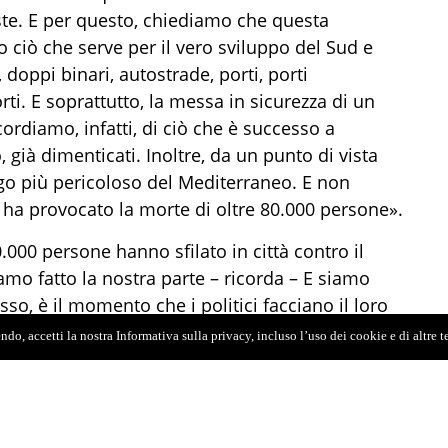
ste. E per questo, chiediamo che questa
o ciò che serve per il vero sviluppo del Sud e
 doppi binari, autostrade, porti, porti
ti. E soprattutto, la messa in sicurezza di un
ordiamo, infatti, di ciò che è successo a
 già dimenticati. Inoltre, da un punto di vista
uogo più pericoloso del Mediterraneo. E non
ha provocato la morte di oltre 80.000 persone».
.000 persone hanno sfilato in città contro il
amo fatto la nostra parte – ricorda – E siamo
sso, è il momento che i politici facciano il loro
llia è che tutti i partiti di opposizione, già
do, accetti la nostra Informativa sulla privacy, incluso l’uso dei cookie e di altre 
uffici legali, per opporsi allo sperpero di questa
a coloro che dovrebbero essere i custodi dei
tatticismi e strategie individuali, per una mera
parte della popolazione italiana non vuole il