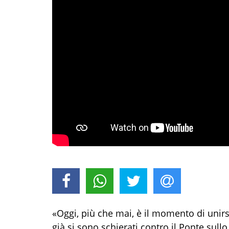
«Oggi, più che mai, è il momento di unirs
già si sono schierati contro il Ponte sullo 