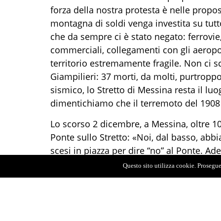
forza della nostra protesta è nelle propo
montagna di soldi venga investita su tutt
che da sempre ci è stato negato: ferrovie,
commerciali, collegamenti con gli aeropor
territorio estremamente fragile. Non ci sc
Giampilieri: 37 morti, da molti, purtroppo,
sismico, lo Stretto di Messina resta il l
dimentichiamo che il terremoto del 1908 
Lo scorso 2 dicembre, a Messina, oltre 10
Ponte sullo Stretto: «Noi, dal basso, abbi
scesi in piazza per dire “no” al Ponte. Ade
dovere. L’unico modo per fermare questa fo
Questo sito utilizza cookie. Proseguen
schierati contro il Ponte, uniscano i loro 
montagna di soldi. Ci sentiamo traditi d
nostri diritti e che si stanno perdendo in 
questione politica-elettorale. La maggior 