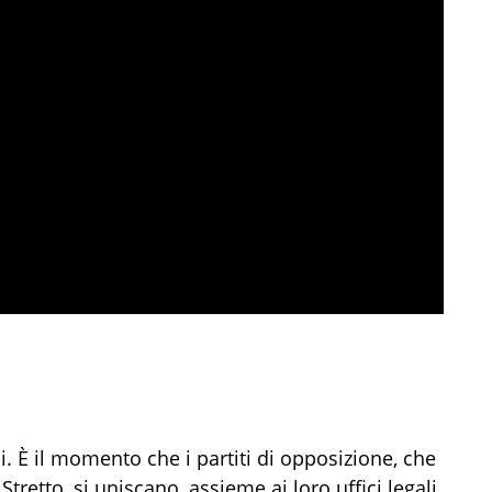
i. È il momento che i partiti di opposizione, che
Stretto, si uniscano, assieme ai loro uffici legali,