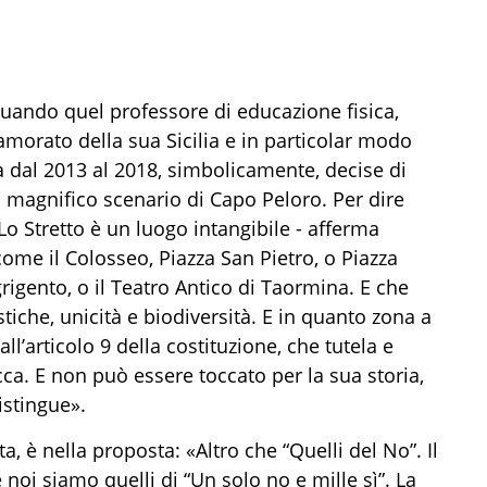
 quando quel professore di educazione fisica,
amorato della sua Sicilia e in particolar modo
na dal 2013 al 2018, simbolicamente, decise di
l magnifico scenario di Capo Peloro. Per dire
«Lo Stretto è un luogo intangibile - afferma
come il Colosseo, Piazza San Pietro, o Piazza
igento, o il Teatro Antico di Taormina. E che
stiche, unicità e biodiversità. E in quanto zona a
all’articolo 9 della costituzione, che tutela e
cca. E non può essere toccato per la sua storia,
istingue».
a, è nella proposta: «Altro che “Quelli del No”. Il
noi siamo quelli di “Un solo no e mille sì”. La