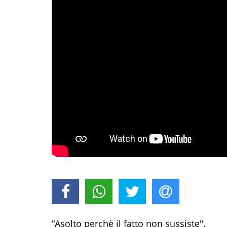
“Asolto perchè il fatto non sussiste".