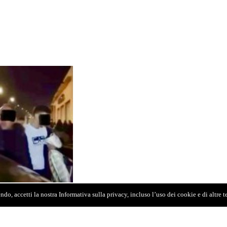
do, accetti la nostra Informativa sulla privacy, incluso l’uso dei cookie e di altre 