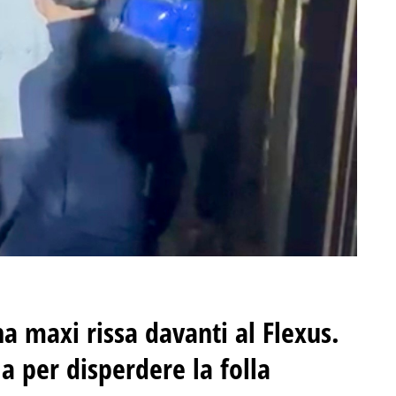
a maxi rissa davanti al Flexus
.
ola per disperdere la folla