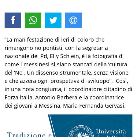
“
La manifestazione di ieri di coloro che
rimangono no pontisti,
con la
segretaria
nazionale del Pd,
Elly
Schlein
, è la foto
grafia
di
come i messinesi si siano stancati della ‘cultura
del ‘No’. Un dissenso strumentale
,
senza visione
e che azzera ogni prospettiva di sviluppo”. Così,
in una nota congiunta
,
il coordinatore cittadino di
Forza Italia,
Antonio Barbera
e la coordinatrice
dei
g
iovani a Messina,
Maria Fernanda Gervasi
.