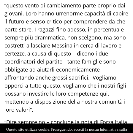
“questo vento di cambiamento parte proprio dai
giovani. Loro hanno
un’
enorme capacità
di capire
il futuro
e senso critico
per comprendere
da che
parte stare
.
I ragazzi fino adesso, in percentuale
sempre più drammatica, non scelgono
,
ma sono
costretti a lasciare Messina in cerca di lavoro e
certezze,
a causa di questo – dicono i due
coordinatori del partito - tante
famiglie sono
obbligate
ad aiutarli economicamente
affrontando
anche
grossi sacrifici. Vogliamo
opporci a tutto questo, vogliamo che i nostri figli
possano investire le loro competenze qui,
mettendo a disposizione della nostra comunità
i
loro valori”.
“
Dire sempre no
– conclude la nota
di Forza Italia
Messina –
ha contribuito
ad allargare il
gap
tra
Questo sito utilizza cookie. Proseguendo, accetti la nostra Informativa sulla