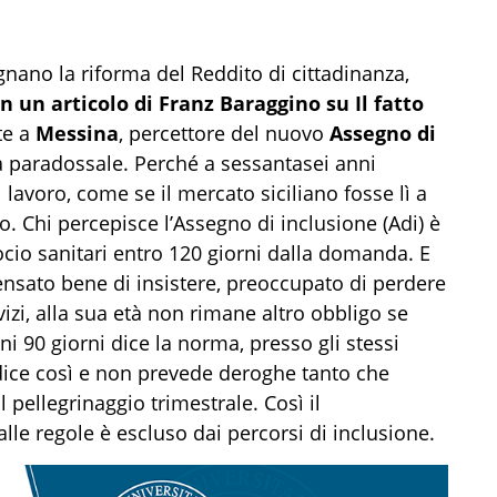
ano la riforma del Reddito di cittadinanza,
in un articolo di Franz Baraggino su Il fatto
te a
Messina
, percettore del nuovo
Assegno di
a paradossale. Perché a sessantasei anni
 lavoro, come se il mercato siciliano fosse lì a
zio. Chi percepisce l’Assegno di inclusione (Adi) è
socio sanitari entro 120 giorni dalla domanda. E
ensato bene di insistere, preoccupato di perdere
izi, alla sua età non rimane altro obbligo se
gni 90 giorni dice la norma, presso gli stessi
 dice così e non prevede deroghe tanto che
 pellegrinaggio trimestrale. Così il
le regole è escluso dai percorsi di inclusione.