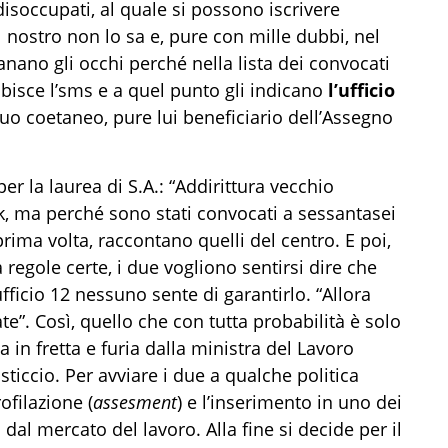
 disoccupati, al quale si possono iscrivere
l nostro non lo sa e, pure con mille dubbi, nel
anano gli occhi perché nella lista dei convocati
sce l’sms e a quel punto gli indicano
l’ufficio
uo coetaneo, pure lui beneficiario dell’Assegno
er la laurea di S.A.: “Addirittura vecchio
k, ma perché sono stati convocati a sessantasei
rima volta, raccontano quelli del centro. E poi,
 regole certe, i due vogliono sentirsi dire che
fficio 12 nessuno sente di garantirlo. “Allora
te”. Così, quello che con tutta probabilità è solo
 in fretta e furia dalla ministra del Lavoro
sticcio. Per avviare i due a qualche politica
rofilazione (
assesment
) e l’inserimento in uno dei
 dal mercato del lavoro. Alla fine si decide per il