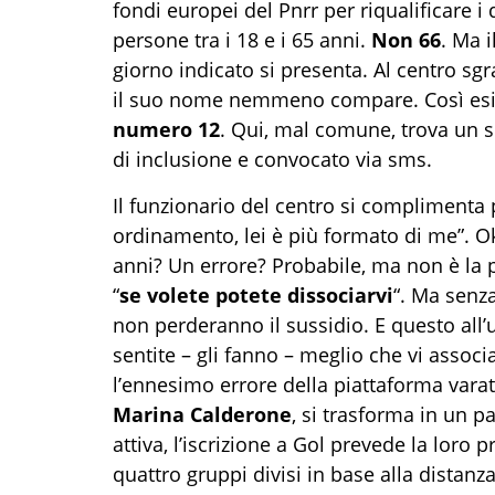
fondi europei del Pnrr per riqualificare i
persone tra i 18 e i 65 anni.
Non 66
. Ma i
giorno indicato si presenta. Al centro sgr
il suo nome nemmeno compare. Così esibi
numero 12
. Qui, mal comune, trova un s
di inclusione e convocato via sms.
Il funzionario del centro si complimenta p
ordinamento, lei è più formato di me”. O
anni? Un errore? Probabile, ma non è la p
“
se volete potete dissociarvi
“. Ma senza
non perderanno il sussidio. E questo all’u
sentite – gli fanno – meglio che vi associa
l’ennesimo errore della piattaforma varata
Marina Calderone
, si trasforma in un pa
attiva, l’iscrizione a Gol prevede la loro p
quattro gruppi divisi in base alla distanza