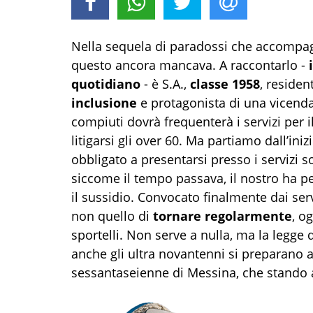
Nella sequela di paradossi che accompagn
questo ancora mancava. A raccontarlo -
quotidiano
- è S.A.,
classe
1958
, residen
inclusione
e protagonista di una vicend
compiuti dovrà frequenterà i servizi per il
litigarsi gli over 60. Ma partiamo dall’ini
obbligato a presentarsi presso i servizi 
siccome il tempo passava, il nostro ha p
il sussidio. Convocato finalmente dai serv
non quello di
tornare regolarmente
, o
sportelli. Non serve a nulla, ma la legge
anche gli ultra novantenni si preparano al
sessantaseienne di Messina, che stando al